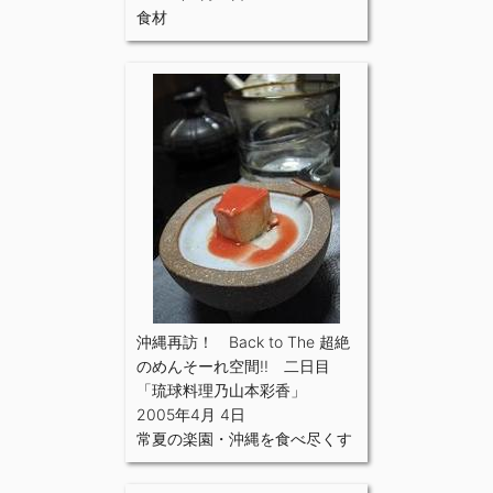
食材
沖縄再訪！ Back to The 超絶
のめんそーれ空間!! 二日目
「琉球料理乃山本彩香」
2005年4月 4日
常夏の楽園・沖縄を食べ尽くす