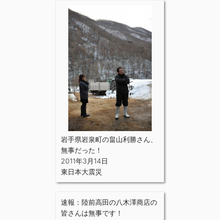
岩手県岩泉町の畠山利勝さん、
無事だった！
2011年3月14日
東日本大震災
速報：陸前高田の八木澤商店の
皆さんは無事です！