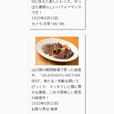
fpに生えた新しいレンズ。やっ
ぱり素晴らしいパフォーマンス
です！
2020年6月23日
カメラ
,
日常つれづれ
山口県の梶岡牧場で育った経産
牛、「KAJIOKAGYU MOTHER
BEEF」来たる！年齢を聞いて
びっくり、スッキリした脂に豊
かな風味、これぞ美味しい黒毛
の経産牛！
2020年6月23日
お取り寄せ
,
食材