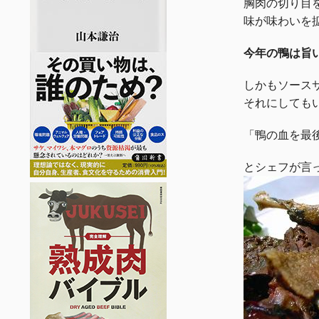
胸肉の切り目
味が味わいを
今年の鴨は旨
しかもソース
それにしても
「鴨の血を最
とシェフが言