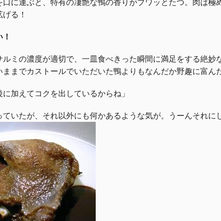
を口に運ぶと、特有の凄艶な鴨の香りがブワッとたつ。肉は極
拡げる！
い！
サルミの濃度が適切で、一皿食べきった瞬間に満足をする絶妙
いままでカストールでいただいた鴨よりもなんだか野趣に富ん
後に加えてコクを出しているからね」
っていたが、それ以外にも何かあるような気が。うーんそれに