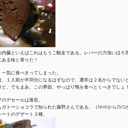
の内臓といえばこれはもうご馳走である。レバーの力強いほろ
にある味と香りだ！
、一気に食べきってしまった。
は、１人前が半羽分になるはずなので、通常は２名からでない
けど。でもまあ、この季節、やっぱり鴨を食べとくべきでしょ
フのデセールは激旨。
もガトーショコラで知られた藤野さんである。（NHKからDVD
レートのデザート３種。