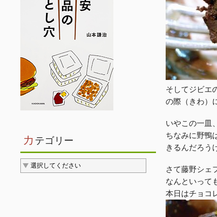
そしてジビエ
の際（きわ）
いやこの一皿
ちなみに野鴨
カ
テゴリー
きるんだろう
さて藤野シェ
なんといって
本日はチョコ