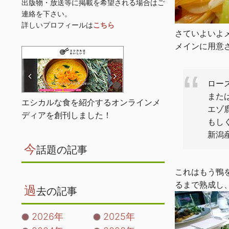
出版物・放送等に掲載を希望される場合はご
連絡を下さい。
詳しいプロフィールは
こちら
さていよいよ
メインに用意
ロー
また
エシカルな食を紹介するオンラインメ
エゾ
ディアを創刊しました！
もし
新潟
今
話題の記事
これはもう鴨
るまで熟成し
過
去の記事
2026年
2025年