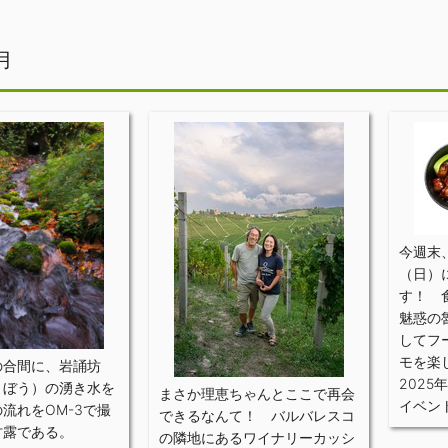
月
今週末、
（日）
す！ 
魅惑の
してフ
モを楽
の合間に、岩誦坊
2025年
うぼう）の湧き水を
まさか理恵ちゃんとここで再会
イベン
流れをOM-3で撮
できるなんて！ バルバレスコ
甘露である。
の隣地にあるワイナリーカッシ