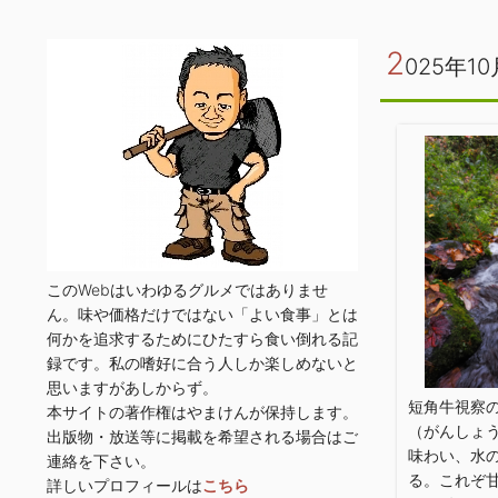
2
025年10
このWebはいわゆるグルメではありませ
ん。味や価格だけではない「よい食事」とは
何かを追求するためにひたすら食い倒れる記
録です。私の嗜好に合う人しか楽しめないと
思いますがあしからず。
短角牛視察
本サイトの著作権はやまけんが保持します。
（がんしょ
出版物・放送等に掲載を希望される場合はご
味わい、水の
連絡を下さい。
る。これぞ
詳しいプロフィールは
こちら