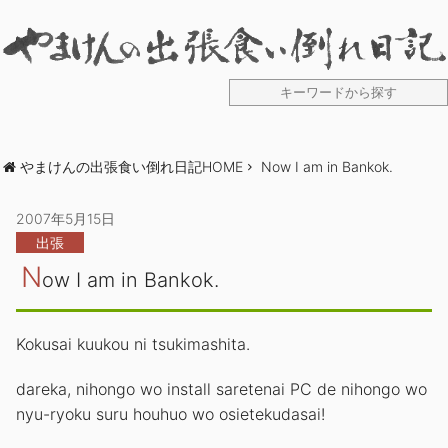
やまけんの出張食い倒れ日記HOME
Now I am in Bankok.
2007年5月15日
出張
N
ow I am in Bankok.
Kokusai kuukou ni tsukimashita.
dareka, nihongo wo install saretenai PC de nihongo wo
nyu-ryoku suru houhuo wo osietekudasai!