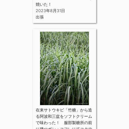
焼いた！
2023年8月31日
出張
在来サトウキビ「竹糖」から造
る阿波和三盆をソフトクリーム
で味わった！ 服部製糖所の前
に建つボン・コフレにてコクの