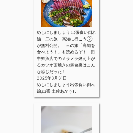
めしにしましょう 出張食い倒れ
編 二の旅 高知に行こう➁
が無料公開。 三の旅「高知を
食べよう！」も読めるぞ！ 田
中鮮魚店でのメラメラ燃え上が
るカツオ藁焼きの舞台裏はこん
な感じだった！
2025年3月31日
めしにしましょう出張食い倒れ
編
,
出張
,
土佐あかうし