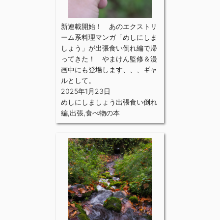
新連載開始！ あのエクストリ
ーム系料理マンガ「めしにしま
しょう」が出張食い倒れ編で帰
ってきた！ やまけん監修＆漫
画中にも登場します、、、ギャ
ルとして。
2025年1月23日
めしにしましょう出張食い倒れ
編
,
出張
,
食べ物の本