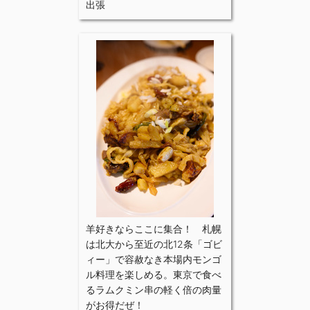
出張
羊好きならここに集合！ 札幌
は北大から至近の北12条「ゴビ
ィー」で容赦なき本場内モンゴ
ル料理を楽しめる。東京で食べ
るラムクミン串の軽く倍の肉量
がお得だぜ！