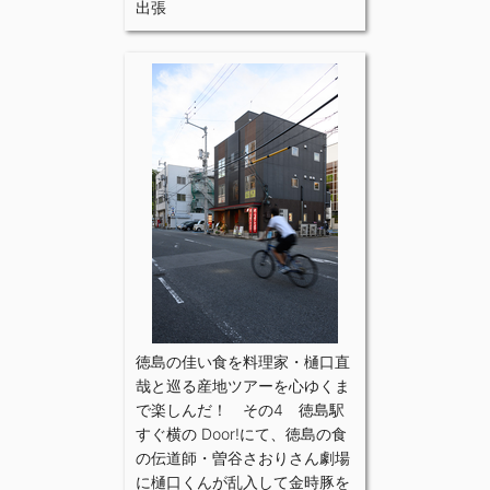
出張
徳島の佳い食を料理家・樋口直
哉と巡る産地ツアーを心ゆくま
で楽しんだ！ その4 徳島駅
すぐ横の Door!にて、徳島の食
の伝道師・曽谷さおりさん劇場
に樋口くんが乱入して金時豚を