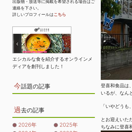
出版物・放送等に掲載を希望される場合はご
連絡を下さい。
詳しいプロフィールは
こちら
エシカルな食を紹介するオンラインメ
ディアを創刊しました！
今
登喜和食品は
話題の記事
いるが、なん
「いやどうも
過
去の記事
とお迎えいた
2026年
2025年
ちなみに登喜