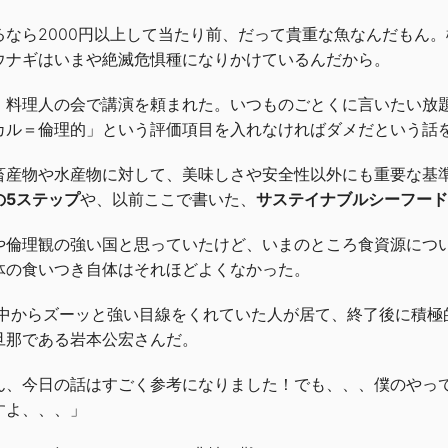
るなら2000円以上して当たり前、だって貴重な魚なんだもん
ウナギはいまや絶滅危惧種になりかけているんだから。
、料理人の会で講演を頼まれた。いつものごとくに言いたい放
カル＝倫理的」という評価項目を入れなければダメだという話
畜産物や水産物に対して、美味しさや安全性以外にも重要な基
の5ステップ
や、以前ここで書いた、
サステイナブルシーフード
や倫理観の強い国と思っていたけど、いまのところ食資源につ
体の食いつき自体はそれほどよくなかった。
演中からズーッと強い目線をくれていた人が居て、終了後に積極
旦那である岩本公宏さんだ。
ん、今日の話はすごく参考になりました！でも、、、僕のやっ
すよ、、、」