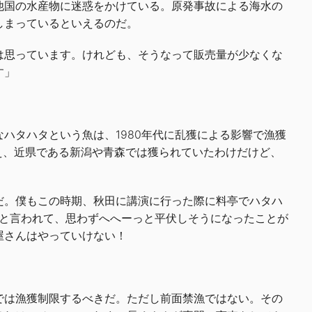
他国の水産物に迷惑をかけている。原発事故による海水の
しまっているといえるのだ。
は思っています。けれども、そうなって販売量が少なくな
す」
ハタハタという魚は、1980年代に乱獲による影響で漁獲
え、近県である新潟や青森では獲られていたわけだけど、
。
だ。僕もこの時期、秋田に講演に行った際に料亭でハタハ
」と言われて、思わずへへーっと平伏しそうになったことが
屋さんはやっていけない！
では漁獲制限するべきだ。ただし前面禁漁ではない。その