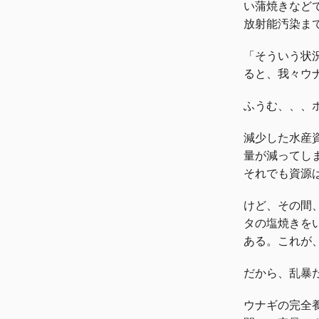
い蒲焼きなど
放射能汚染ま
「そういう状
ると、我々ウ
ふうむ、、、
減少した水産
量が減ってし
それでも資源
けど、その間
タの塩焼きを
ある。これが
だから、乱暴
ウナギの完全