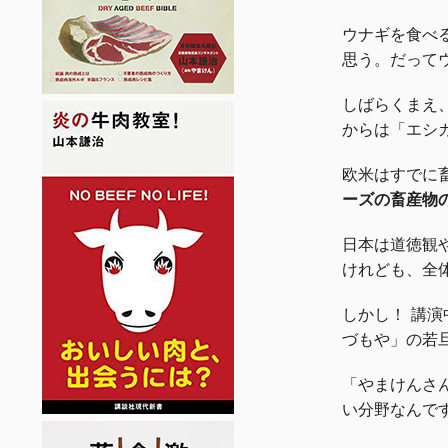
ウナギを食べ
思う。だって
しばらくまえ
からは「エシ
欧米はすでに
ーズの畜産物
日本は道徳観
けれども、全
しかし！ 講
づもや」の若
「やまけんさ
い分野なんで