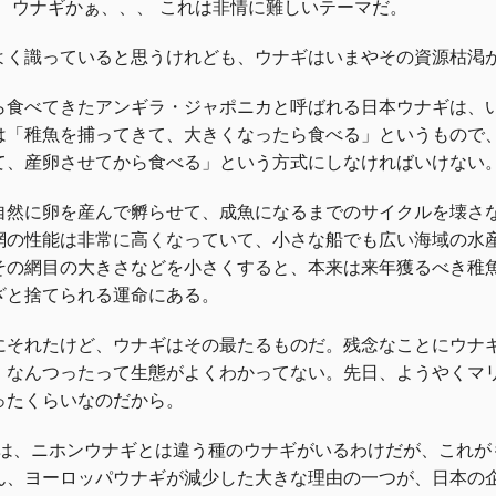
か、ウナギかぁ、、、 これは非情に難しいテーマだ。
よく識っていると思うけれども、ウナギはいまやその資源枯渇
ら食べてきたアンギラ・ジャポニカと呼ばれる日本ウナギは、
は「稚魚を捕ってきて、大きくなったら食べる」というもので
て、産卵させてから食べる」という方式にしなければいけない
自然に卵を産んで孵らせて、成魚になるまでのサイクルを壊さ
網の性能は非常に高くなっていて、小さな船でも広い海域の水
その網目の大きさなどを小さくすると、本来は来年獲るべき稚
ざと捨てられる運命にある。
にそれたけど、ウナギはその最たるものだ。残念なことにウナ
。なんつったって生態がよくわかってない。先日、ようやくマ
ったくらいなのだから。
では、ニホンウナギとは違う種のウナギがいるわけだが、これ
ん、ヨーロッパウナギが減少した大きな理由の一つが、日本の