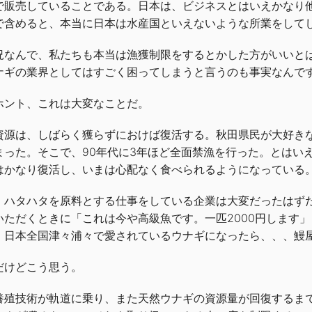
で販売していることである。日本は、ビジネスとはいえかなり
で含めると、本当に日本は水産国といえないような所業をして
況なんで、私たちも本当は漁獲制限をするとかした方がいいと
ナギの業界としてはすごく困ってしまうと言うのも事実なんで
ホント、これは大変なことだ。
資源は、しばらく獲らずにおけば復活する。秋田県民が大好きな
まった。そこで、90年代に3年ほど全面禁漁を行った。とはい
はかなり復活し、いまは心配なく食べられるようになっている
、ハタハタを原料とする仕事をしている企業は大変だったはず
いただくときに「これは今や高級魚です。一匹2000円します
、日本全国津々浦々で愛されているウナギになったら、、、鰻
だけどこう思う。
養殖技術が軌道に乗り、また天然ウナギの資源量が回復するま