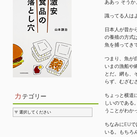
ああっ そう
識ってる人は
日本人が昔か
の養殖の方式
魚を捕ってき
つまり、魚が
いまの漁船や
とだ。網も、
らず、むざむ
カ
ちょっと横道
テゴリー
しいのである
うことがわか
ちなみにEU
いる。もちろ