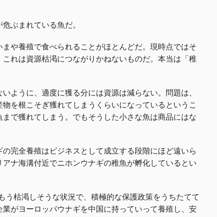
が危ぶまれている魚だ。
いまや養殖で食べられることがほとんどだ。現時点ではそ
、これは資源枯渇につながりかねないものだ。本当は「稚
。
ないように、適度に獲る分には資源は減らない。問題は、
産物を根こそぎ獲れてしまうくらいになっているというこ
魚まで獲れてしまう。でもそうした小さな魚は商品にはな
ギの完全養殖はビジネスとして成立する段階にほど遠いら
リアナ海溝付近でニホンウナギの稚魚が孵化しているとい
がもう枯渇しそうな状況で、積極的な保護政策をうちたてて
企業がヨーロッパウナギを中国に持っていって養殖し、安