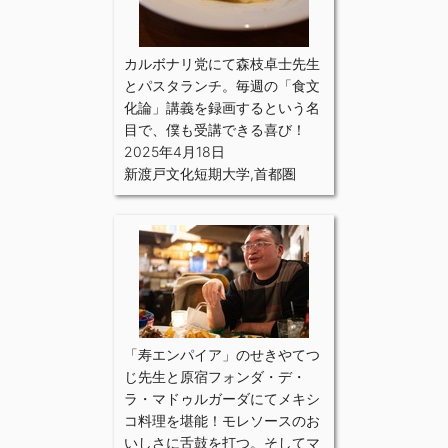
カルボナリ党にて森枝卓士先生
とパスタランチ。毎週の「食文
化論」講義を録画するという名
目で、僕も受講できる喜び！
2025年4月18日
新渡戸文化短期大学
,
首都圏
「寿エンパイア」のせきやてつ
じ先生と原宿フォンダ・デ・
ラ・マドゥルガーダにてメキシ
コ料理を堪能！モレソースのお
いしさに舌鼓を打つ。そしてマ