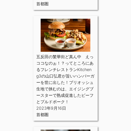
首都圏
五反田の繁華街ど真ん中 えっ
ココなのぉ！？ってところにあ
るフレンチレストランKitchen
g3の山口弘君が旨いハンバーガ
ーを世に出した！ブリオッシュ
生地で挟むのは、エイジングブ
ースターで熟成促進したビーフ
とプルドポーク！
2023年9月16日
首都圏