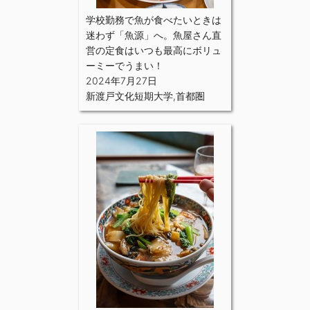
学校勤務で魚が食べたいときは
迷わず「魚源」へ。魚屋さん直
営の定食はいつも最高にボリュ
ーミーでうまい！
2024年7月27日
新渡戸文化短期大学
,
首都圏