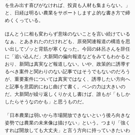
を生み出す喜びがなければ、投資も人材も集まらない。」
と、日経は明るい農業をサポートしますよ的な書き方で締
めくくっている。
ほんとうに相も変わらず意味のないことを言い続けている
なぁ、とあきれたのだけれども、原発関連報道の構造を思
い出してゾッと背筋が寒くなった。今回の鉢呂さんを辞任
に「追い込んだ」大新聞の偏向報道などをみてもわかると
おり、新聞は真実など報道しない。いや、政策的に誘導す
るべき案件と関わりのない記事ではそうでもないのだろう
が、重要案件については真実ではなく、誘導したい方向へ
と記事を意図的にねじ曲げて書く。ペンの力は大きいの
だ。大新聞が繰り返しくりかえし書けば、誰もが「もしか
したらそうなのかも」と思うものだ。
「日本農業は弱いから市場開放できないという後ろ向きな
姿勢では農業の未来像は描けない」という。つまり「強く
すれば開放しても大丈夫」と言う方向に持っていきたいわ