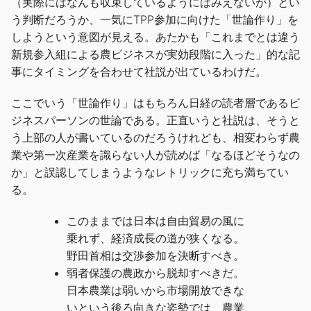
（実際にはなんも収束しているようにはみえないが）とい
う判断だろうか、一気にTPP参加に向けた「世論作り」を
しようという意図が見える。あたかも「これまでとは違う
新規参入組による農ビジネスが実効段階に入った」的な記
事にタイミングを合わせて社説が出ているわけだ。
ここでいう「世論作り」はもちろん日経の読者層であるビ
ジネスパーソンの世論である。正直いうと社説は、そうと
う上部の人が書いているのだろうけれども、相変わらず農
業や第一次産業を識らない人が読めば「なるほどそうなの
か」と誤認してしまうようなレトリックに充ち満ちてい
る。
このままでは日本は自由貿易の風に
乗れず、経済成長の道が狭くなる。
野田首相は交渉参加を決断すべき。
弱者保護の農政から脱却すべきだ。
日本農業は弱いから市場開放できな
いという後ろ向きな姿勢では、農業