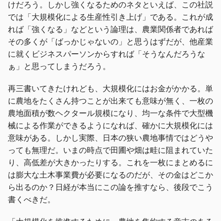
けだろう。しかし強くなるためのネタといえば、この社説
では「大規模化による生産性引き上げ」である。これが成
れば「強くなる」などという論理は、農業関係者であれば
その多くが「ばっかじゃないの」と思うはずだが、他産業
に就くビジネスパーソンからすれば「そうなんだろうな
ぁ」と思ってしまうだろう。
再三書いてきたけれども、大規模化にはお金がかかる。単
に農地をたくさん持つことが出来ても意味が無く、一枚の
農地面積が数ヘクタール規模になり、均一な条件で大型機
械による作業ができるようになれば、確かに大規模化には
意味がある。しかし実際、日本の狭い農地事情ではどうや
っても無理だ。いまの時点で田圃や畑は畦に阻まれていた
り、高低差が大きかったりする。これを一枚にまとめるに
は膨大な土木事業費が必要になるのだが、その金はどこか
ら出るのか？日経が本当にこの論を推すなら、後段でこう
書くべきだ。