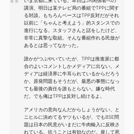
いま京都に来ている。本日はJA関係者への
講演、明日は某テレビ局の番組でTPPに関す
る対談。もちろんベースはTPP反対だがそれ
以前に「ちゃんと考えよう」的スタンスでの
進行になる。スタッフさんと話をしたけど、
非常に真摯な取組。そんな番組作れる民放が
あるとは思ってなかった。
誰かがつぶやいていたが、TPPは推進派に都
合のよいコメントしかメディアに出ない。メ
ディアは経済界に牛耳られているからだろう
か。原発問題もそうだが、最悪の事態になっ
ても最後の責任を誰もとらない。嫌な時代
だ。でも俺はTPPは反対し続けるよ。
アメリカの意向なんだからしょうがない、と
ニヒルに決めてるヤツもいるが、でもBSE問
題は日本の民意がいまだに牛肉輸入に反映さ
れている。抗うことは有効なのだ。座して死