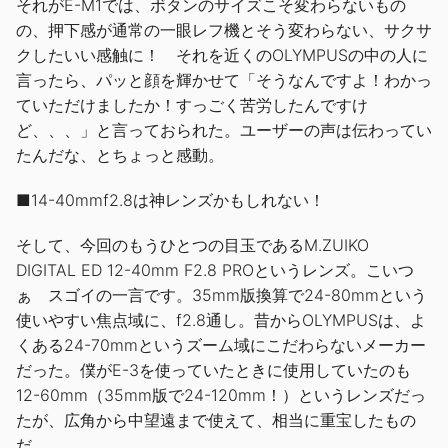
それがE-M1では、ボタンのサイズこそ変わらないもの
の、押下感が通常の一眼レフ機とそう変わらない、サクサ
クしたいい感触に！ それを近くのOLYMPUSの中の人に
言ったら、パッと顔を輝かせて「そうなんですよ！わかっ
ていただけましたか！すっごく苦労したんですけ
ど、、、」と言っておられた。ユーザーの声は伝わってい
たんだな、とちょっと感動。
■14-40mmf2.8は神レンズかもしれない！
そして、今回のもうひとつの目玉であるM.ZUIKO
DIGITAL ED 12-40mm F2.8 PROというレンズ。こいつ
ぁ スゴイの一言です。35mm版換算で24-80mmという
使いやすい焦点域に、f2.8通し。昔からOLYMPUSは、よ
くある24-70mmというズーム域にこだわらないメーカー
だった。僕がE-3を使っていたときに使用していたのも
12-60mm（35mm版で24-120mm！）というレンズだっ
たが、広角から中望遠まで使えて、相当に重宝したもの
だ。