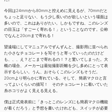
今回は24mmから80mmと控えめに見えるが、70mmだと
ちょっと足りない、もう少し長いのが欲しいという場面は
多いので、これはありがたい。しかもですね、このレンズ
の目玉は「すごーく寄れる！」ということなのです。公称
でなんと20cmまで寄れる！
望遠端にしてマニュアルでずんずんと、撮影用に並べられ
た小さなチョコレートを写そうと寄っていったのだけど
も、、、え？どこまで寄れるの！？と驚いてしまった。大
概の場合、メーカーは最短撮影距離を少し多めにとって表
示するらしい。うん、おそらくこのレンズもそうだ。
20cmより明らかに寄れている。そして、簡易マクロと言
ってよいくらいの描写！ そのチョコレートに着いていた
糸ホコリがよく見える見える。
僕は正式発表前に「きっとこのレンズにも簡易マクロ機能
が着くだろう」と予想を書いたけれども、スイッチが必要