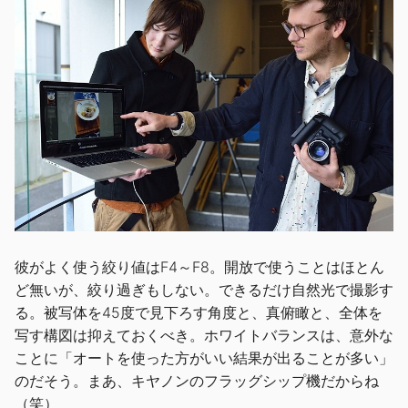
彼がよく使う絞り値はF4～F8。開放で使うことはほとん
ど無いが、絞り過ぎもしない。できるだけ自然光で撮影す
る。被写体を45度で見下ろす角度と、真俯瞰と、全体を
写す構図は抑えておくべき。ホワイトバランスは、意外な
ことに「オートを使った方がいい結果が出ることが多い」
のだそう。まあ、キヤノンのフラッグシップ機だからね
（笑）