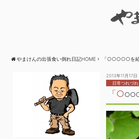
やまけんの出張食い倒れ日記HOME
「○○○○○を
2013年11月17日
日常つれづれ
「○
○○