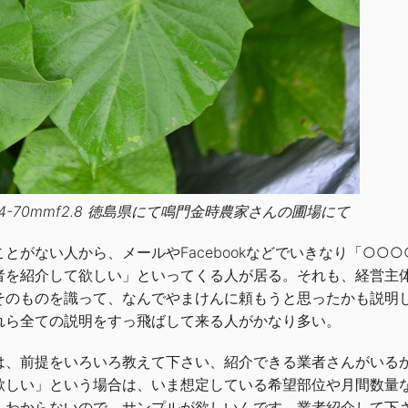
00 24-70mmf2.8 徳島県にて鳴門金時農家さんの圃場にて
とがない人から、メールやFacebookなどでいきなり「○○
者を紹介して欲しい」といってくる人が居る。それも、経営主
そのものを識って、なんでやまけんに頼もうと思ったかも説明
れら全ての説明をすっ飛ばして来る人がかなり多い。
は、前提をいろいろ教えて下さい、紹介できる業者さんがいる
欲しい」という場合は、いま想定している希望部位や月間数量
んわからないので、サンプルが欲しいんです。業者紹介して下