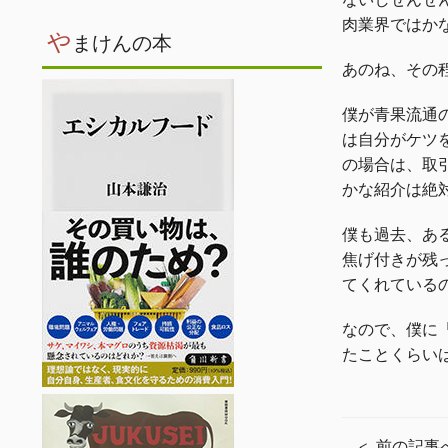
肉業界ではか
や
まけんの本
あのね、その
僕が青果流通
は自分がケツ
の場合は、取
かな紹介は絶
僕も過去、あ
焦げ付きが残
てくれている
なので、僕に
たことくらい
前の記事