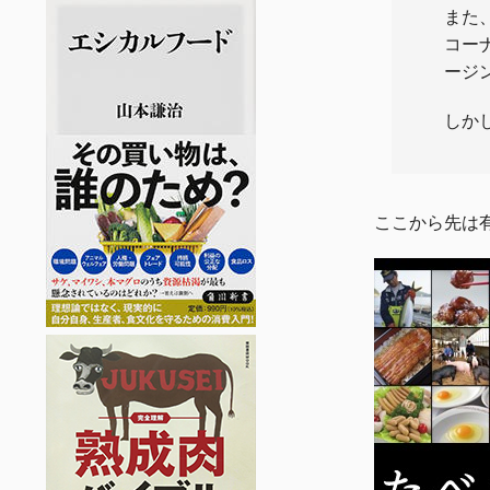
また
コー
ージ
しか
ここから先は