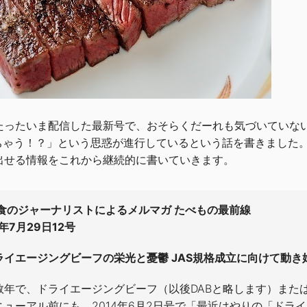
たったいま配信した最新号で、おそらくだーれも気づいていな
しちゃう！？」という思惑が進行しているという話を書きました
出せる情報をこれから継続的に書いていきます。
食のジャーナリストによるメルマガ たべもの最前線
5年7月29日12号
ライエージングビーフの栄光と憂鬱 JAS規格成立に向けて動
数年で、ドライエージングビーフ（以後DABと略します）また
ニューアル前にも、2014年6月2日号で「最近はやりの「ド