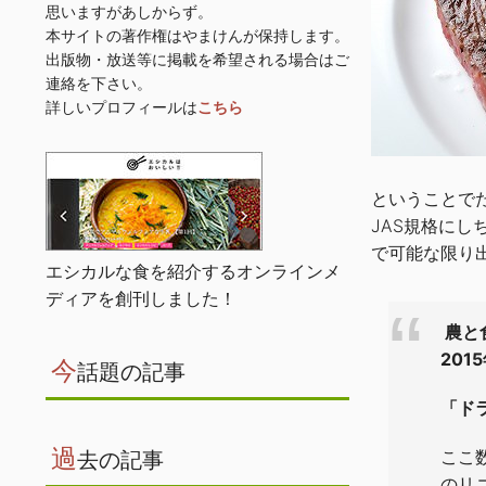
思いますがあしからず。
本サイトの著作権はやまけんが保持します。
出版物・放送等に掲載を希望される場合はご
連絡を下さい。
詳しいプロフィールは
こちら
ということで
JAS規格に
で可能な限り
エシカルな食を紹介するオンラインメ
ディアを創刊しました！
農と
201
今
話題の記事
「ド
過
ここ
去の記事
のリ