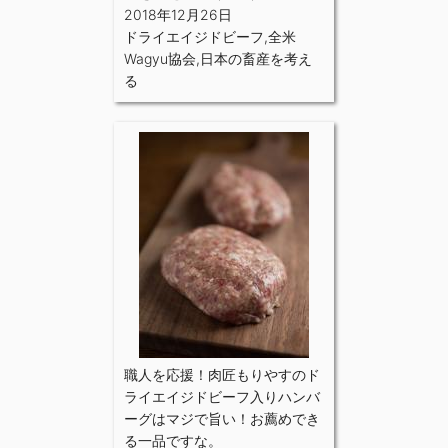
2018年12月26日
ドライエイジドビーフ
,
全米
Wagyu協会
,
日本の畜産を考え
る
職人を応援！肉匠もりやすのド
ライエイジドビーフ入りハンバ
ーグはマジで旨い！お薦めでき
る一品ですな。