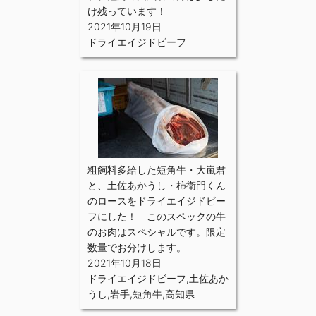
け残っています！
2021年10月19日
ドライエイジドビーフ
粗飼料多給した短角牛・大嵐君
と、土佐あかうし・柿衛門くん
のロースをドライエイジドビー
フにした！ このスペックの牛
のお肉はスペシャルです。限定
数量でお分けします。
2021年10月18日
ドライエイジドビーフ
,
土佐あか
うし
,
岩手
,
短角牛
,
高知県