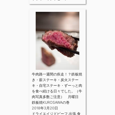
牛肉路一週間の疾走！？鉄板焼
き・薪ステーキ・炭火ステー
キ・自宅ステーキ・ずーっと肉
を食べ続ける日々でした。（牛
肉写真多数ご注意） 月曜日
鉄板焼KUROSAWAの巻
2018年3月20日
ドライエイジドビーフ
,
出張
,
食