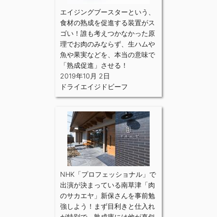
エイジングブースターという、
食材の熟成を促進する装置がス
ゴい！誰も考えつかなかった原
理でお肉のみならず、生ハムや
魚や果実などを、本当の意味で
「熟成促進」させる！
2019年10月 2日
ドライエイジドビーフ
NHK「プロフェッショナル」で
出演が決まっている南草津「肉
のサカエヤ」新保さんを事前勉
強しよう！まず目利きと仕入れ
が特別で、熟成庫には他が真似