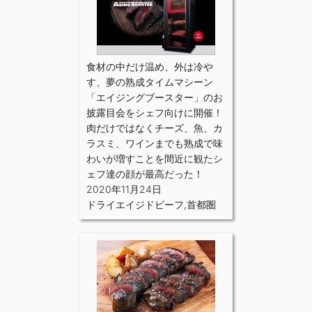
食材の中だけ温め、外は冷や
す、夢の熟成タイムマシーン
「エイジングブースター」のお
披露目会をシェフ向けに開催！
肉だけではなくチーズ、魚、カ
ラスミ、ワインまでも熟成で味
わいが増すことを間近に観たシ
ェフ達の顔が最高だった！
2020年11月24日
ドライエイジドビーフ
,
首都圏