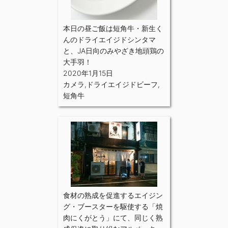
本日の昼ご飯は短角牛・新生く
んのドライエイジドシンタマ
と、JA日向のみやざき地頭鶏の
大手羽！
2020年1月15日
カメラ
,
ドライエイジドビーフ
,
短角牛
食材の熟成を促進するエイジン
グ・ブースターを駆使する「焼
肉にくがとう」にて、同じく熟