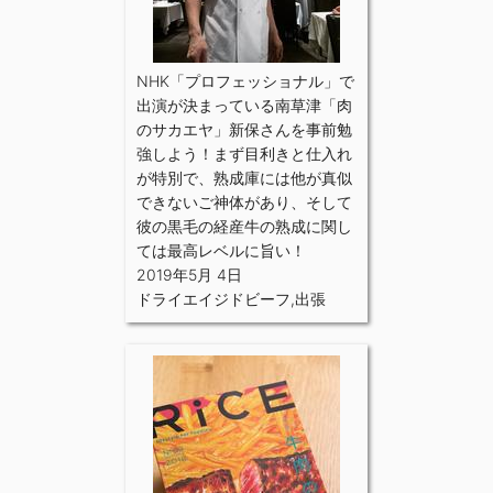
NHK「プロフェッショナル」で
出演が決まっている南草津「肉
のサカエヤ」新保さんを事前勉
強しよう！まず目利きと仕入れ
が特別で、熟成庫には他が真似
できないご神体があり、そして
彼の黒毛の経産牛の熟成に関し
ては最高レベルに旨い！
2019年5月 4日
ドライエイジドビーフ
,
出張