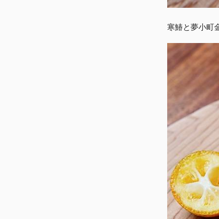
寒鰆と夢小町