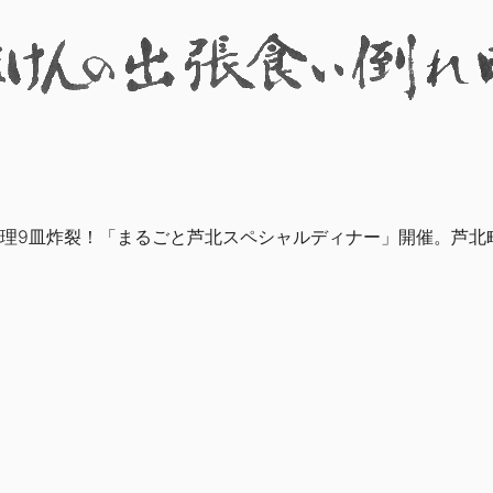
料理9皿炸裂！「まるごと芦北スペシャルディナー」開催。芦