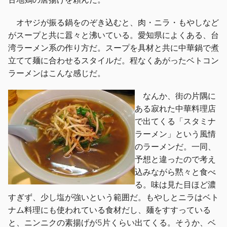
オヤジが振る鍋をのぞき込むと、肉・ニラ・もやしなど
がスープと共に囂々と沸いている。愛知県によくある、台
湾ラーメン系の作り方だ。スープを具材と共に中華鍋で煮
立てて麺に合わせるスタイルだ。程なくあがったベトコン
ラーメンはこんな感じだ。
なんか、街の片隅に
ある寂れた中華料理店
で出てくる「スタミナ
ラーメン」という風情
のラーメンだ。一同、
予想と違ったので考え
込みながら黙々と食べ
る。味は見た目ほど濃
すぎず、少し塩が強いという範囲だ。もやしとニラはベト
ナム料理にも使われている食材だし、麺をすすっている
と、ニンニクの素揚げが5片くらい出てくる。そうか、ベ