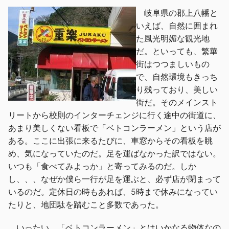
岐阜県の郡上八幡と
いえば、自然に囲まれ
た風光明媚な観光地
だ。といっても、繁華
街はつつましいもの
で、自然環境もきっち
り残っており、美しい
街だ。そのメインスト
リートから校則のインターチェンジに行く途中の街道に、
あまり美しくない看板で「ベトコンラーメン」という店が
ある。ここに出張に来るたびに、車窓からその看板を眺
め、気になっていたのだ。足を運ばなかった訳ではない。
いつも「食べてみよっか」と寄ってみるのだ。しか
し、、、なぜか僕ら一行が足を運ぶと、必ず店が閉まって
いるのだ。定休日の時もあれば、5時まで休みになってい
たりと、地団駄を踏むこと多数であった。
いったい、「ベトコンラーメン」とはいかなる物体なの