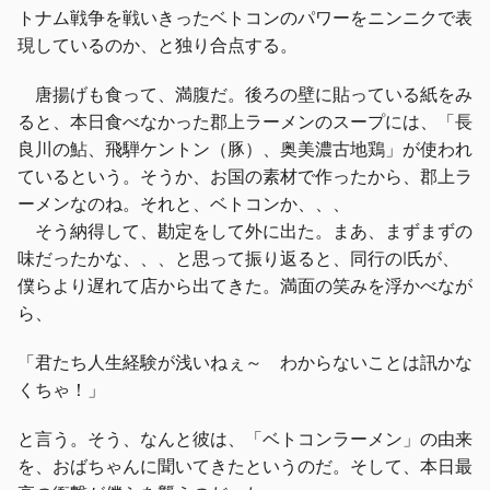
トナム戦争を戦いきったベトコンのパワーをニンニクで表
現しているのか、と独り合点する。
唐揚げも食って、満腹だ。後ろの壁に貼っている紙をみ
ると、本日食べなかった郡上ラーメンのスープには、「長
良川の鮎、飛騨ケントン（豚）、奥美濃古地鶏」が使われ
ているという。そうか、お国の素材で作ったから、郡上ラ
ーメンなのね。それと、ベトコンか、、、
そう納得して、勘定をして外に出た。まあ、まずまずの
味だったかな、、、と思って振り返ると、同行のI氏が、
僕らより遅れて店から出てきた。満面の笑みを浮かべなが
ら、
「君たち人生経験が浅いねぇ～ わからないことは訊かな
くちゃ！」
と言う。そう、なんと彼は、「ベトコンラーメン」の由来
を、おばちゃんに聞いてきたというのだ。そして、本日最