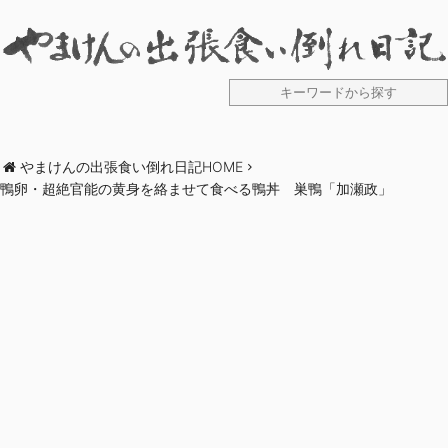
やまけんの出張食い倒れ日記HOME
鴨卵・超絶官能の黄身を絡ませて食べる鴨丼 巣鴨「加瀬政」