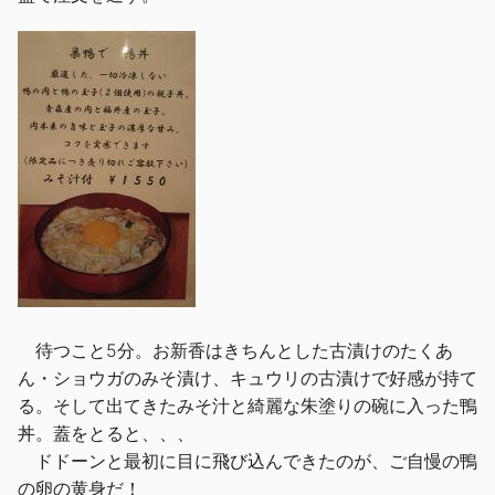
待つこと5分。お新香はきちんとした古漬けのたくあ
ん・ショウガのみそ漬け、キュウリの古漬けで好感が持て
る。そして出てきたみそ汁と綺麗な朱塗りの碗に入った鴨
丼。蓋をとると、、、
ドドーンと最初に目に飛び込んできたのが、ご自慢の鴨
の卵の黄身だ！