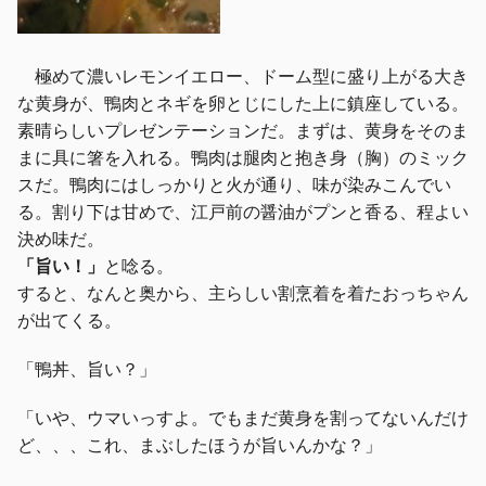
極めて濃いレモンイエロー、ドーム型に盛り上がる大き
な黄身が、鴨肉とネギを卵とじにした上に鎮座している。
素晴らしいプレゼンテーションだ。まずは、黄身をそのま
まに具に箸を入れる。鴨肉は腿肉と抱き身（胸）のミック
スだ。鴨肉にはしっかりと火が通り、味が染みこんでい
る。割り下は甘めで、江戸前の醤油がプンと香る、程よい
決め味だ。
「旨い！」
と唸る。
すると、なんと奥から、主らしい割烹着を着たおっちゃん
が出てくる。
「鴨丼、旨い？」
「いや、ウマいっすよ。でもまだ黄身を割ってないんだけ
ど、、、これ、まぶしたほうが旨いんかな？」