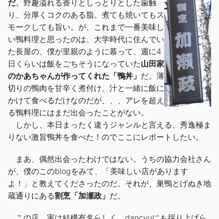
だ
。野趣溢れる香りとしっとりとした歯触
り、分厚くコクのある脂。煮ても焼いてもス
モークしても旨い。が、これまで一番美味し
い鴨料理と思ったのは、大学時代に住んでい
た長屋の、僕が里親のように慕って、週に4
日くらいは飯をごちそうになっていた
山田家
のかあちゃんが作ってくれた「鴨丼」
だ。薄
切りの鴨肉を甘辛く煮付け、汁と一緒に飯に
かけて食べるだけなのだが、、、アレを超え
る鴨料理にはまだ出会ったことがない。
しかし、本日まったく違うジャンルと言える、秀逸極ま
りない激旨鴨丼を食べた！のでここにレポートしたい。
まあ、偶然出会ったわけではない。うちの協力会社さん
が、僕のこのblogをみて、「美味しい店があります
よ！」と教えてくださったのだ。それが、巣鴨とげぬき地
蔵通りにある
割烹「加瀬政」
だ。
この店、実は結構有名らしく、dancyuにも採り上げら