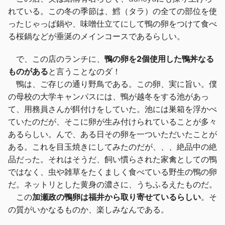
れている。この冬の季節は、鱈（タラ）の全ての部位を使
ったじゃっぱ鍋や、味噌仕立てにして鴨の卵をつけて食べ
る桜鍋などが垂涎のメインコースであるらしい。
で、この店のランチに、
鴨の卵を2個使用した鴨丼なる
ものがある
と言うことなのダ！
鴨は、ご存じの通り野鳥である。この卵、実に旨い。僕
の母校の大学キャンパスには、鴨が越冬をする池があっ
て、用務員さんが餌付けをしていた。池には巣箱を浮かべ
ていたのだが、そこに卵が生み付けられていることが多々
あるらしい。んで、ある日その卵を一ついただいたことが
ある。これを目玉焼きにしてみたのだが、、、絶品中の絶
品だった。それはそうだ、飼い慣らされた家禽としての鴨
ではなく、虫や雑草をたくましく食べている野生の鴨の卵
だ。ネットリとした黄身の濃さに、うちふるえたものだ。
この
加瀬政の鴨卵は福井から取り寄せているらしい
。そ
の質がいかなるものか、楽しみなんである。