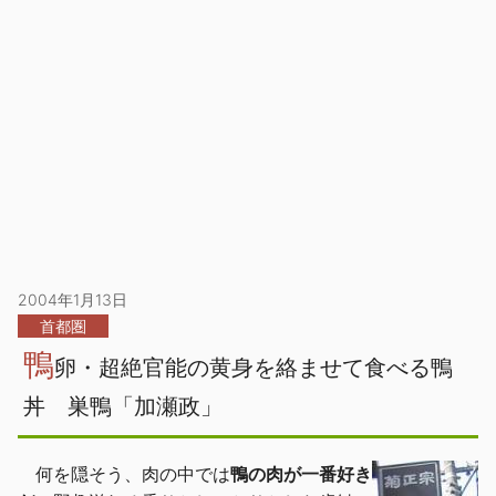
2004年1月13日
首都圏
鴨
卵・超絶官能の黄身を絡ませて食べる鴨
丼 巣鴨「加瀬政」
何を隠そう、肉の中では
鴨の肉が一番好き