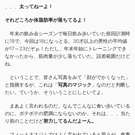
、、、
太ってねーよ！
それどころか体脂肪率が落ちてるよ！
年末の飲み会シーズンで毎日飲み歩いていた前回計測時
に19で、今回は18になっとる。30才以上の男性の平均値
が17～23だぞぉ！ただし、年末年始にトレーニングでき
なかったから、筋肉量が少し落ちていた。誤差範囲だけど
ね。
ということで、皆さん写真をみて「顔がでかくなった」
と指摘するが、これは「
写真のマジック
」なのだと判断し
たい。ていうか、そういうことにしといてよ。
まあよく言われるのだ。なんでこんなに食い歩いている
のに、ボテボテの肥満にならないのか。それは、、、当た
り前のことだけど
努力してるんだよーん。
フィットネスジムではよく言われていると思うが、食事