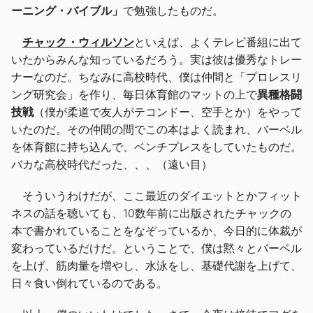
ーニング・バイブル」
で勉強したものだ。
チャック・ウィルソン
といえば、よくテレビ番組に出て
いたからみんな知っているだろう。実は彼は優秀なトレー
ナーなのだ。ちなみに高校時代、僕は仲間と「プロレスリ
ング研究会」を作り、毎日体育館のマットの上で
異種格闘
技戦
（僕が柔道で友人がテコンドー、空手とか）をやって
いたのだ。その仲間の間でこの本はよく読まれ、バーベル
を体育館に持ち込んで、ベンチプレスをしていたものだ。
バカな高校時代だった、、、（遠い目）
そういうわけだが、ここ最近のダイエットとかフィット
ネスの話を聴いても、10数年前に出版されたチャックの
本で書かれていることをなぞっているか、今日的に体裁が
変わっているだけだ。ということで、僕は黙々とバーベル
を上げ、筋肉量を増やし、水泳をし、基礎代謝を上げて、
日々食い倒れているのである。