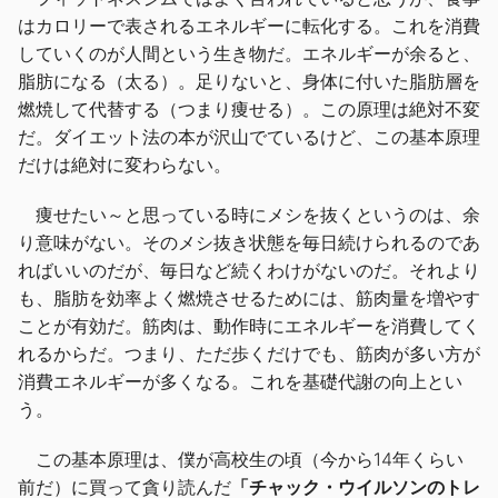
はカロリーで表されるエネルギーに転化する。これを消費
していくのが人間という生き物だ。エネルギーが余ると、
脂肪になる（太る）。足りないと、身体に付いた脂肪層を
燃焼して代替する（つまり痩せる）。この原理は絶対不変
だ。ダイエット法の本が沢山でているけど、この基本原理
だけは絶対に変わらない。
痩せたい～と思っている時にメシを抜くというのは、余
り意味がない。そのメシ抜き状態を毎日続けられるのであ
ればいいのだが、毎日など続くわけがないのだ。それより
も、脂肪を効率よく燃焼させるためには、筋肉量を増やす
ことが有効だ。筋肉は、動作時にエネルギーを消費してく
れるからだ。つまり、ただ歩くだけでも、筋肉が多い方が
消費エネルギーが多くなる。これを基礎代謝の向上とい
う。
この基本原理は、僕が高校生の頃（今から14年くらい
前だ）に買って貪り読んだ
「チャック・ウイルソンのトレ