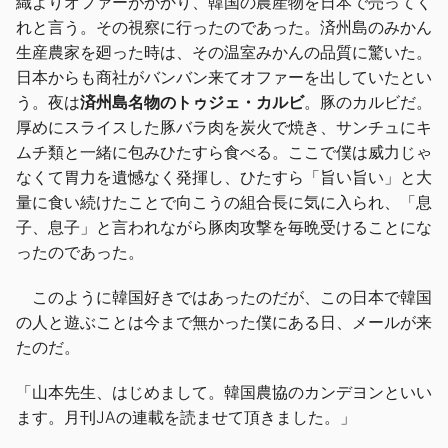
織よりオファーがかかり、韓国の農産物を日本で売ってく
れと言う。その視察に行ったのであった。済州島のみかん
生産農家を廻った時は、その温室みかんの品質に驚いた。
日本からも商社がバンバン来てオファーを出していたとい
う。夜は
済州島名物のトゥジェ・カルビ
。豚のカルビだ。
厚めにスライスした豚バラ肉を炭火で焼き、サンチュにキ
ムチ類と一緒に包みひたすら食べる。ここで僕は威力じゃ
なくて胃力を遺憾なく発揮し、ひたすら「旨い旨い」と大
量に食い続けたことで向こうの組合長に気に入られ、「息
子、息子」と言われながら豚肉攻撃を毎晩受けることにな
ったのであった。
このように韓国好きではあったのだが、この日本で韓国
の人と遊ぶことは今まで無かった僕にある日、メールが来
たのだ。
「山本先生、はじめまして。韓国農協のカンデヨンといい
ます。月刊JAの連載を読ませて頂きました。」