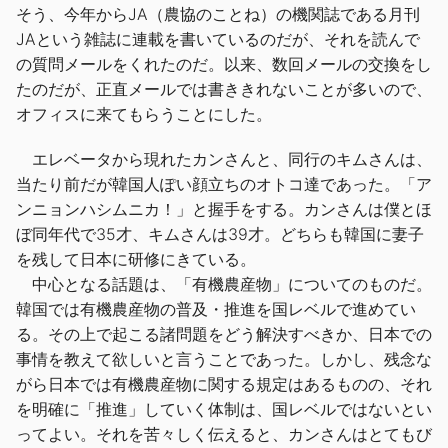
そう、今年からJA（農協のことね）の機関誌である月刊
JAという雑誌に連載を書いているのだが、それを読んで
の質問メールをくれたのだ。以来、数回メールの交換をし
たのだが、正直メールでは書ききれないことが多いので、
オフィスに来てもらうことにした。
エレベータから現れたカンさんと、同行のキムさんは、
当たり前だが韓国人ぽい顔立ちのオトコ達であった。「ア
ンニョンハシムニカ！」と握手をする。カンさんは僕とほ
ぼ同年代で35才、キムさんは39才。どちらも韓国に妻子
を残して日本に研修にきている。
中心となる話題は、「有機農産物」についてのものだ。
韓国では有機農産物の普及・推進を国レベルで進めてい
る。その上で起こる諸問題をどう解決すべきか、日本での
事情を教えて欲しいと言うことであった。しかし、残念な
がら日本では有機農産物に関する規定はあるものの、それ
を明確に「推進」していく体制は、国レベルではないとい
ってよい。それを苦々しく伝えると、カンさんはとてもび