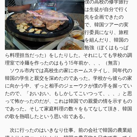
僕の高校の修学旅行
は生徒が自分で行く
先を企画できたの
で、韓国ツアーの実
行委員になり、旅程
を組んだり、韓国の
勉強（ぼくはもっぱ
ら料理担当だった）をしたりした。それにしても学校の調
理室で冷麺を作ったのはもう15年前か、、、（無言）
ソウル市内では高校生の家にホームステイし、同年代の
韓国の学生と親交を深めたのであった。学校から彼らの家
に向かう中、ずっと相手のジェーウクが僕の手を握ってい
たので、「おいおい、もしかしてこいつって、、、」と思
って怖かったのだが、これは韓国での親愛の情を示すもの
であった。そして家庭料理の数々をもてなして頂き、韓国
の歌を熱唱したという思い出である。
次に行ったのはいきなり仕事。前の会社で韓国の農業組