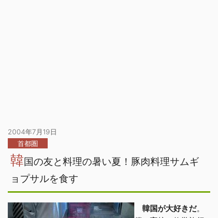
2004年7月19日
首都圏
韓
国の友と料理の暑い夏！豚肉料理サムギ
ョプサルを食す
韓国が大好きだ
。