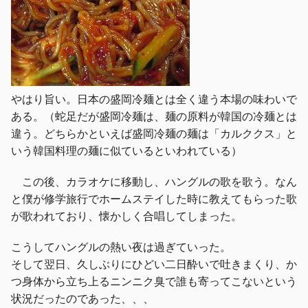
やはり旨い。日本の盛岡冷麺とは全く違う本場の味わいで
ある。（蛇足だが盛岡冷麺は、麺の原料が韓国の冷麺とは
違う。どちらかといえば盛岡冷麺の麺は「カルククス」と
いう韓国料理の麺に似ているといわれている）
この後、カラオケに移動し、ハングルの歌を歌う。なん
と僕が修学旅行でホームステイした時に教えてもらった歌
が歌われており、懐かしく合唱してしまった。
こうしてハングルの熱い夜は過ぎていった。
そして翌日、久しぶりにひどい二日酔いで吐きまくり、か
つ身体から立ち上るニンニク臭で誰も寄ってこないという
状況だったのであった、、、