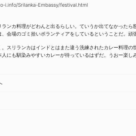
o-i.info/Srilanka-Embassy/festival.html
リランカ料理がどわんと出るらしい。ていうか出てなかったら
は、会場のゴミ拾いボランティアをしているということだ。頑
く。スリランカはインドとはまた違う洗練されたカレー料理の
本人にも馴染みやすいカレーが待っているはずだ。うおー楽し
へ