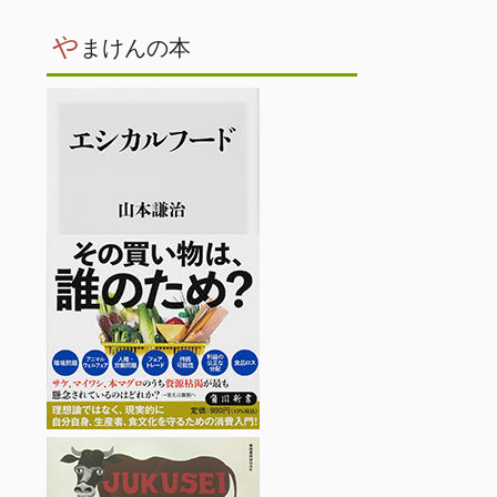
や
まけんの本