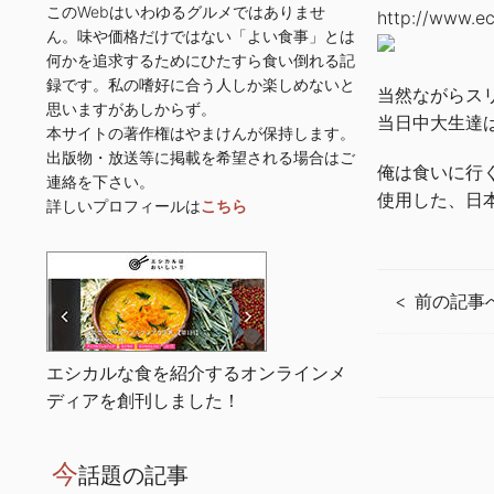
このWebはいわゆるグルメではありませ
http://www.ec
ん。味や価格だけではない「よい食事」とは
何かを追求するためにひたすら食い倒れる記
録です。私の嗜好に合う人しか楽しめないと
当然ながらス
思いますがあしからず。
当日中大生達
本サイトの著作権はやまけんが保持します。
出版物・放送等に掲載を希望される場合はご
俺は食いに行
連絡を下さい。
使用した、日
詳しいプロフィールは
こちら
前の記事
エシカルな食を紹介するオンラインメ
ディアを創刊しました！
今
話題の記事