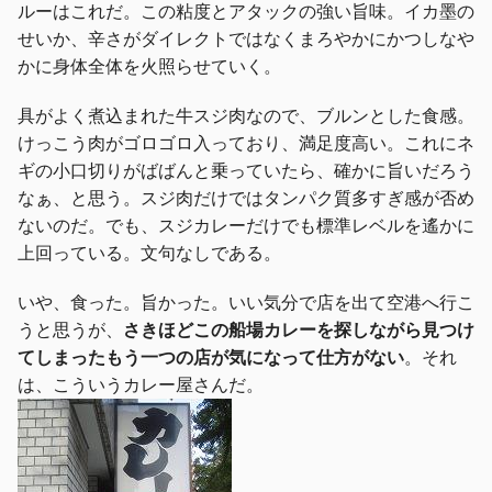
ルーはこれだ。この粘度とアタックの強い旨味。イカ墨の
せいか、辛さがダイレクトではなくまろやかにかつしなや
かに身体全体を火照らせていく。
具がよく煮込まれた牛スジ肉なので、ブルンとした食感。
けっこう肉がゴロゴロ入っており、満足度高い。これにネ
ギの小口切りがばばんと乗っていたら、確かに旨いだろう
なぁ、と思う。スジ肉だけではタンパク質多すぎ感が否め
ないのだ。でも、スジカレーだけでも標準レベルを遙かに
上回っている。文句なしである。
いや、食った。旨かった。いい気分で店を出て空港へ行こ
うと思うが、
さきほどこの船場カレーを探しながら見つけ
てしまったもう一つの店が気になって仕方がない
。それ
は、こういうカレー屋さんだ。