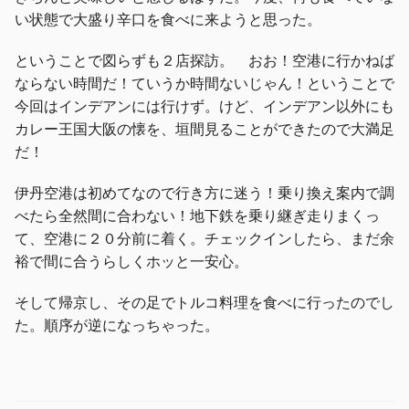
い状態で大盛り辛口を食べに来ようと思った。
ということで図らずも２店探訪。 おお！空港に行かねば
ならない時間だ！ていうか時間ないじゃん！ということで
今回はインデアンには行けず。けど、インデアン以外にも
カレー王国大阪の懐を、垣間見ることができたので大満足
だ！
伊丹空港は初めてなので行き方に迷う！乗り換え案内で調
べたら全然間に合わない！地下鉄を乗り継ぎ走りまくっ
て、空港に２０分前に着く。チェックインしたら、まだ余
裕で間に合うらしくホッと一安心。
そして帰京し、その足でトルコ料理を食べに行ったのでし
た。順序が逆になっちゃった。