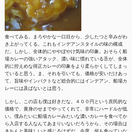
食べてみる。まろやかな一口目から、少したつと辛みがわ
き上がってくる。これもインデアンスタイルの味の構成
だ。しかし、全体的にややぼやけ気味の印象。おそらく船
場カレーの強いアタック、濃い味に慣れている舌が、全体
的に控えめな得正カレーの印象をより柔らかくしてしまっ
ていると思う。ま、それを引いても、価格が安いだけあっ
て、旨味やインパクトなど総合的にはインデアン、船場カ
レーには及ばないとは思う。
しかし、この店も僕は好きだな。４００円という庶民的な
価格で、黄身のせまでやってくれて、非常にハードルが低
い。僕みたいに船場カレーみたいな濃いカレーを食べてか
ら入店する人なんてあまりいないだろうから、その場合は
きちんと美味しいと感じるはずだ。今度、何も食べていな