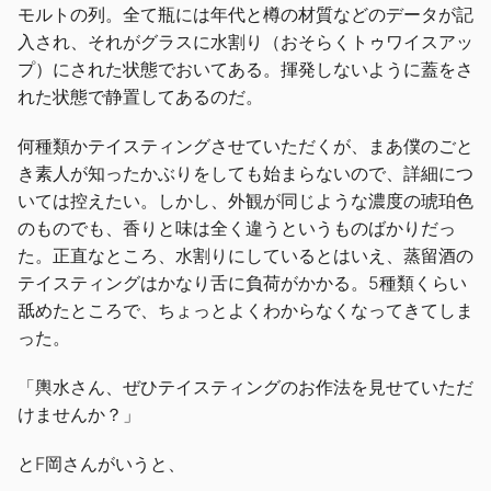
モルトの列。全て瓶には年代と樽の材質などのデータが記
入され、それがグラスに水割り（おそらくトゥワイスアッ
プ）にされた状態でおいてある。揮発しないように蓋をさ
れた状態で静置してあるのだ。
何種類かテイスティングさせていただくが、まあ僕のごと
き素人が知ったかぶりをしても始まらないので、詳細につ
いては控えたい。しかし、外観が同じような濃度の琥珀色
のものでも、香りと味は全く違うというものばかりだっ
た。正直なところ、水割りにしているとはいえ、蒸留酒の
テイスティングはかなり舌に負荷がかかる。5種類くらい
舐めたところで、ちょっとよくわからなくなってきてしま
った。
「輿水さん、ぜひテイスティングのお作法を見せていただ
けませんか？」
とF岡さんがいうと、