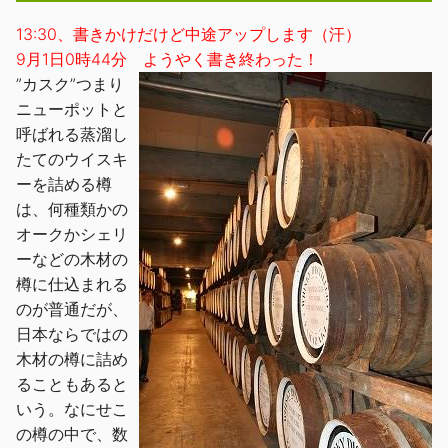
13:30、書きかけだけど中途アップします（汗）
9月1日0時44分 ようやく書き終わった！
”カスク”つまり
ニューポットと
呼ばれる蒸溜し
たてのウイスキ
ーを詰める樽
は、何種類かの
オークかシェリ
ーなどの木材の
樽に仕込まれる
のが普通だが、
日本ならではの
木材の樽に詰め
ることもあると
いう。なにせこ
の樽の中で、数