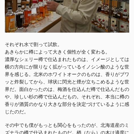
それぞれ水で割って試飲。
あきらかに樽によって大きく個性が全く変わる。
濃厚なシェリー樽で仕込まれたものは、イメージとしては
横の方向にが限りなく拡がっているイノシン酸のような世
界を感じる。北米のホワイトオークのものは、香りがブワ
ッと炸裂してから、球状に閃光と煙が立ちこめるような世
界だ。面白かったのは、梅酒を仕込んだ樽で仕込んだもの
や、珍しい杉の樽で仕込んだもの。それぞれ、本当に樽の
香りが酒質のかなり大きな部分を決定づけているように感
じたのだ。
その中でも僕がもっとも関心をもったのが、北海道産のミ
ズナラの樽で仕込まれたものだ。楢（なら）の木は適度に