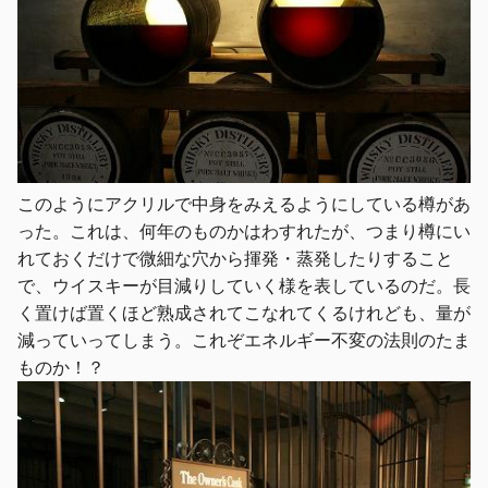
このようにアクリルで中身をみえるようにしている樽があ
った。これは、何年のものかはわすれたが、つまり樽にい
れておくだけで微細な穴から揮発・蒸発したりすること
で、ウイスキーが目減りしていく様を表しているのだ。長
く置けば置くほど熟成されてこなれてくるけれども、量が
減っていってしまう。これぞエネルギー不変の法則のたま
ものか！？