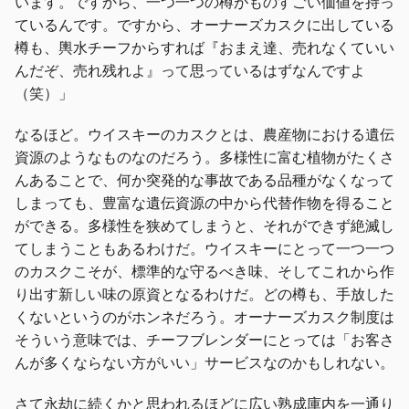
います。ですから、一つ一つの樽がものすごい価値を持っ
ているんです。ですから、オーナーズカスクに出している
樽も、輿水チーフからすれば『おまえ達、売れなくていい
んだぞ、売れ残れよ』って思っているはずなんですよ
（笑）」
なるほど。ウイスキーのカスクとは、農産物における遺伝
資源のようなものなのだろう。多様性に富む植物がたくさ
んあることで、何か突発的な事故である品種がなくなって
しまっても、豊富な遺伝資源の中から代替作物を得ること
ができる。多様性を狭めてしまうと、それができず絶滅し
てしまうこともあるわけだ。ウイスキーにとって一つ一つ
のカスクこそが、標準的な守るべき味、そしてこれから作
り出す新しい味の原資となるわけだ。どの樽も、手放した
くないというのがホンネだろう。オーナーズカスク制度は
そういう意味では、チーフブレンダーにとっては「お客さ
んが多くならない方がいい」サービスなのかもしれない。
さて永劫に続くかと思われるほどに広い熟成庫内を一通り