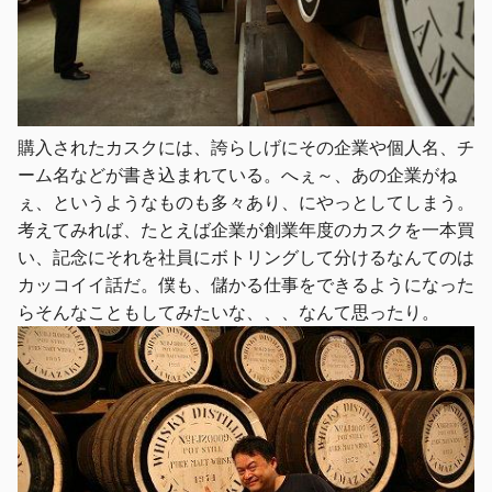
購入されたカスクには、誇らしげにその企業や個人名、チ
ーム名などが書き込まれている。へぇ～、あの企業がね
ぇ、というようなものも多々あり、にやっとしてしまう。
考えてみれば、たとえば企業が創業年度のカスクを一本買
い、記念にそれを社員にボトリングして分けるなんてのは
カッコイイ話だ。僕も、儲かる仕事をできるようになった
らそんなこともしてみたいな、、、なんて思ったり。