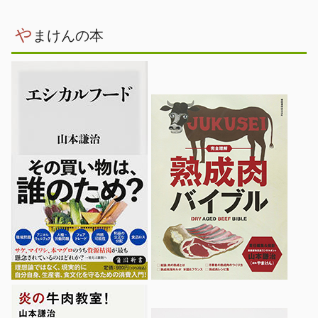
や
まけんの本