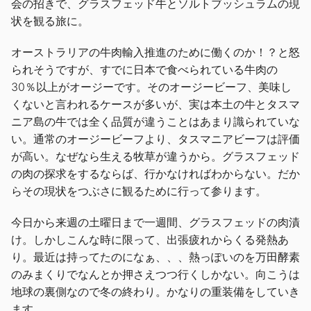
会の招きで、グラスフェッド牛とソルトブッシュラムの現
状を観る旅に。
オーストラリアの牛肉輸入推進のために働くのか！？と怒
られそうですが、すでに日本で食べられている牛肉の
30％以上がオージーです。そのオージービーフ、美味し
くないと言われるケースが多いが、実は本土の牛とタスマ
ニア島の牛では全く品質が違うことはあまり識られていな
い。通常のオージービーフより、タスマニアビーフは評価
が高い。なぜなら生える牧草が違うから。グラスフェッド
の肉の探求をするならば、行かなければわからない。だか
らその現状をつぶさに観るために行って参ります。
今日から来週の土曜日まで一週間、グラスフェッドの肉漬
け。しかしこんな時に限って、出張疲れからくる発熱あ
り。最近は持ってたのになぁ、、、熱っぽいのを万田酵素
のみまくりでなんとか押さえつつ行くしかない。向こうは
地球の裏側なので冬の終わり。かなりの重装備をしていき
ます。