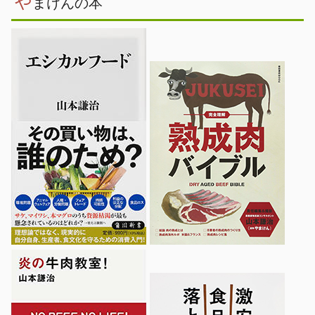
や
まけんの本