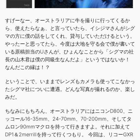
すげーなー、オーストラリアに牛を撮りに行ってくるか
ら、使えたらなぁ、と言っていたら、イシジマさんがシグ
マの方に僕の話をしてくれ、貸与していただけるという。
やったーと思ってたら、今度は大地を守る会で僕が書いて
いる原稿担当のUさんが、ひょんなことから「シグマの社
長の山木君は僕の同級生なんだよ」というではないか！
なんだこの縁は！？
ということで、いままでレンズもカメラも使ってこなかっ
たシグマ社についに遭遇。どんな写真が撮れるのか、楽し
みだ。
ちなみにもちろん、オーストラリアにはニコンD800、ニ
ッコール16-35mm、24-70mm、70-200mm、そしてタ
ムロン90mmマクロを持って行きますよ。それに加えて
DP1＆2merrillを持って行くつもり。 今回は、リコーGXR