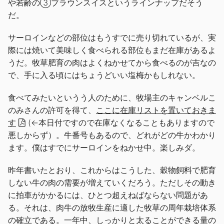
や若齢の③ブラウンスイスというラインナップだそう
だ。
サーロインなどの部位はもうすでに売り切れているが、実
際には焼いて美味しく食べられる部位もまだ在庫があるよ
うだ。牧草肥育の肉はよくねかせてから食べるのが吉なの
で、手に入る頃にはちょうどいい塩梅かもしれない。
食べてみたいというう人のために、牧場主のキャンベルこ
のみさんの許可を得て、
ここに在庫リストを置いておきま
す
(←本日付ですので在庫なくなることもありますので
悪しからず）。牛番号もあるので、どれがどの牛かわかり
ます。僕はすでにサーロインをねかせ中。楽しみダ。
昨年書いたとおり、これからはこうした、穀物飼料で肥育
しない牛の肉の需要が増えていくだろう。ただしその動き
に拍車がかかるには、ひとつ超えねばならない問題があ
る。それは、肉牛の放牧生産に適した牧草の周年栽培体系
の確立である。一年中、しっかりと太ることができる量の