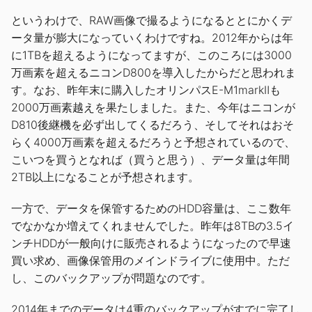
というわけで、RAW画像で撮るようになるととにかくデ
ータ量が膨大になっていくわけですね。2012年からは年
に1TBを超えるようになってますが、このころには3000
万画素を超えるニコンD800を導入したからだと思われま
す。なお、昨年末に購入したオリンパスE-M1markⅡも
2000万画素越えを果たしました。また、今年はニコンが
D810後継機を必ず出してくるだろう、そしてそれはおそ
らく4000万画素を超えるだろうと予想されているので、
こいつを買うとなれば（買うと思う）、データ量は年間
2TB以上になることが予想されます。
一方で、データを保管するためのHDD容量は、ここ数年
でなかなか増えてくれませんでした。昨年は8TBの3.5イ
ンチHDDが一般向けに販売されるようになったので早速
買い求め、画像保管用のメインドライブに使用中。ただ
し、このバックアップが問題なのです。
2014年までのデータは4重のバックアップがすでに完了し