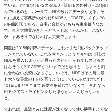
ている。自宅に4TB×2のRAID0＝計8TBの外付けHDDを組
んでいるのと、ポータブルHDD数台にデータがある。そ
れに加えて事務所の外付けRAID5のHDD8TB、メインPC
の内臓6TBである。自宅と会社がどちらも東京都内なの
で、東京大地震がきたらどちらもおじゃんかもしれない
が、まあそうでなければ大丈夫でしょう。
問題は2015年以降のデータ。これはまだ2重バックアップ
しかとれていない。これを何とかしようと今年は10TBの
HDDを購入しようかと思ったのだが、それでしのげるの
はおそらく2017年末くらいまでだと思うと、ちょっと割
に合わない投資になってしまいそう。HDDはその時に最
も大きな容量のものを買うようにしているのだけれども、
10TBはまだそこまで必要性を感じていなくて、それなら
6TB×2でストライピングしたほうがいいんじゃないか
と。
であれば、最近とみに速度が速くなって使い勝手もよくな