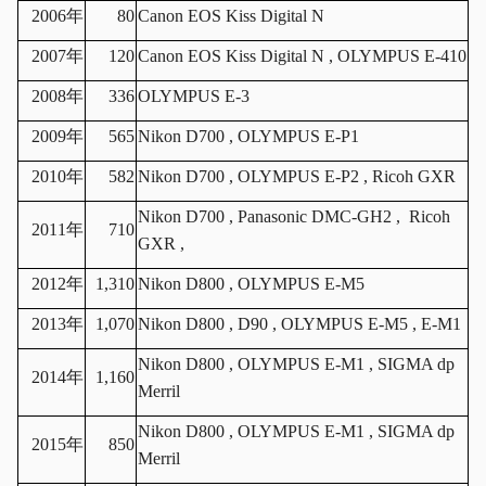
2006年
80
Canon EOS Kiss Digital N
2007年
120
Canon EOS Kiss Digital N , OLYMPUS E-410
2008年
336
OLYMPUS E-3
2009年
565
Nikon D700 , OLYMPUS E-P1
2010年
582
Nikon D700 , OLYMPUS E-P2 , Ricoh GXR
Nikon D700 , Panasonic DMC-GH2 ,
Ricoh
2011年
710
GXR ,
2012年
1,310
Nikon D800 , OLYMPUS E-M5
2013年
1,070
Nikon D800 , D90 , OLYMPUS E-M5 , E-M1
Nikon D800 , OLYMPUS E-M1 , SIGMA dp
2014年
1,160
Merril
Nikon D800 , OLYMPUS E-M1 , SIGMA dp
2015年
850
Merril