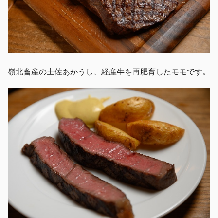
嶺北畜産の土佐あかうし、経産牛を再肥育したモモです。