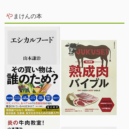
や
まけんの本