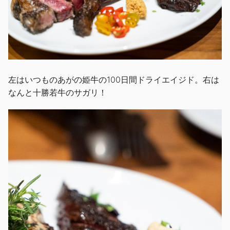
左はいつものあがの姫牛の100日間ドライエイジド。右は
なんと十勝若牛のサガリ！