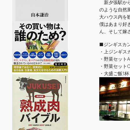
新夕張駅から
のような自然
大ハウス内を
僕はあまり好
ん、そして嫁
■ジンギスカ
・上ジンギス
・野菜セット
・野菜セット
・大盛ご飯1杯