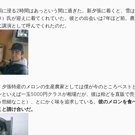
に浸る2時間はあっという間に過ぎた。新夕張に着くと、雪は
り）氏が迎えに着てくれていた。彼との出会いは7年ほど前。
に講演として呼んでくれたのだ。
夕張特産のメロンの生産農家としては僕が今のところベストと
ンといえば一玉5000円クラスが相場だが、彼は殆どを直販で
う些細なこと）、とにかく味を追求している。
彼のメロンを食
こと請け合いだ。