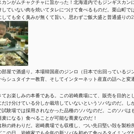
カンがムチャクチャに旨かった！北海道内でもジンギスカンに
けしていない肉を焼いてタレにつけて食べるものだ。栗山町で
にしても全く臭みが無くて旨い。思わずご飯大盛と普通盛りの
部屋で酒盛り。本場韓国産のジンロ（日本で出回っているジン
からシュタイナー教育、そしてインターネット産直の話へと変
てお楽しみの本番である。この岩崎農場にて、販売を目的とし
にだけ分けている分しか栽培していないというソバなのだ。し
で試験場では採用されなかった品種のソバなのだ。このソバはも
蕎麦になる）食べることが可能な蕎麦なのだ！
秋の終わりだ。岩崎農場でも収穫し、つい先日堅い殻を製粉所
どこの日、岩崎家でも今年の新ソバを初めて食べるタイミング