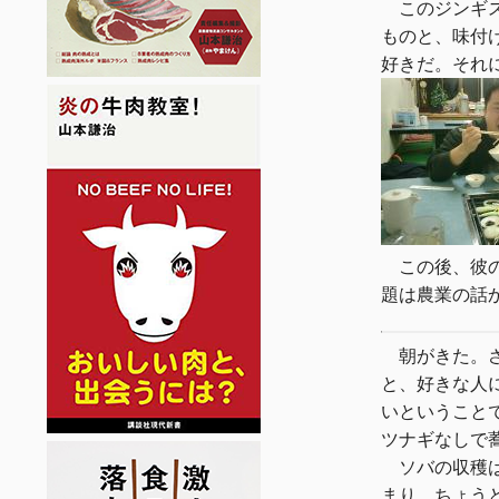
このジンギス
ものと、味付
好きだ。それ
この後、彼の
題は農業の話
朝がきた。さ
と、好きな人
いということ
ツナギなしで
ソバの収穫は
まり、ちょう