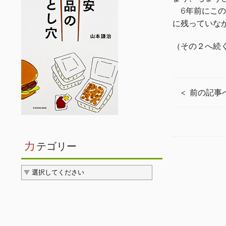
6年前にこの
に残っていな
（その２へ続
前の記事
カ
テゴリー