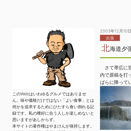
2003年12月10
出張
北
海道夕
さて帯広に別
内で原稿を打
ばらに降って
このWebはいわゆるグルメではありませ
ん。味や価格だけではない「よい食事」とは
何かを追求するためにひたすら食い倒れる記
録です。私の嗜好に合う人しか楽しめないと
思いますがあしからず。
本サイトの著作権はやまけんが保持します。