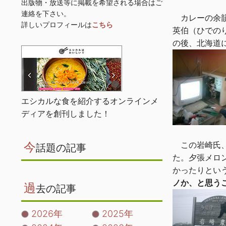
出版物・放送等に掲載を希望される場合はご
連絡を下さい。
カレーの余韻
詳しいプロフィールは
こちら
英伯（ひでの
の後、北海道
エシカルな食を紹介するオンラインメ
ディアを創刊しました！
今
この岩崎氏、
話題の記事
た。夕張メロ
かったりとい
ノか、と思う
過
去の記事
2026年
2025年