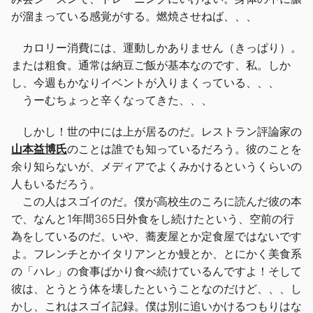
が溜まっている感覚がする。燃焼させねば、、、
カロリー消費には、運動しかありません（きっぱり）。
または粗食。通常は納豆ご飯が基本なのです、私。しか
し、今週もかなりイベントが入りまくっている、、、
うーむちょっと辛くなってきた、、、
しかし！世の中には上が居るのだ。レストラン評論家の
山本益博氏
のことは誰でも知っているだろう。彼のことを
余り知らないが、メディアでよくみかけるというくらいの
人もいるだろう。
この人はスゴイのだ。僕が高校生のころに読んだ彼の本
で、なんと1年間365日外食をし続けたという、空前の行
為をしているのだ。いや、蕎麦屋とか定食屋ではないです
よ。フレンチとかイタリアンとか鰻とか、とにかく美食系
の「ハレ」の食事ばかり食べ続けているんですよ！そして
彼は、とうとう体を壊したということなのだけど、、、し
かし、これはスゴイ記録。僕は別に追いかけるつもりはな