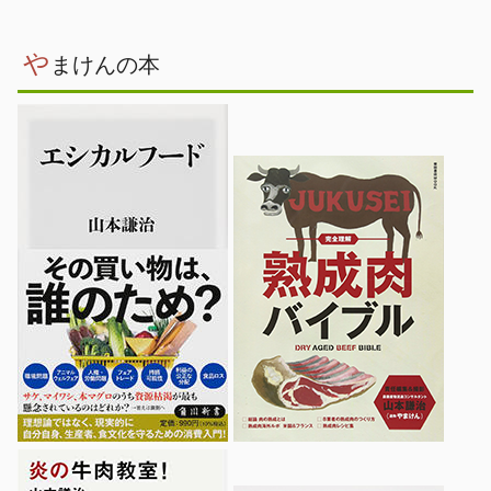
や
まけんの本