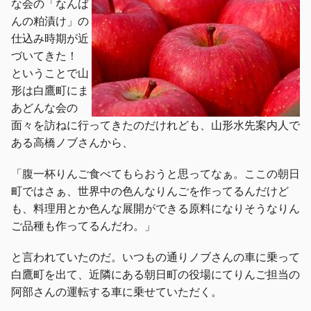
な会の「なんば
んの粕漬け」の
仕込み時期が近
づいてきた！
ということで山
形は白鷹町にま
あどんな会の
面々を訪ねに行ってきたのだけれども、山形水先案内人で
ある高橋ノブさんから、
「腹一杯りんご食べてもらおうと思ってなぁ。ここの朝日
町ではさぁ、世界中の色んなりんごを作ってるんだけど
も、料理用とか色んな展開ができる原料になりそうなりん
ご品種も作ってるんだわ。」
と言われていたのだ。いつもの通りノブさんの車に乗って
白鷹町を出て、近隣にある朝日町の役場にてりんご担当の
阿部さんの運転する車に乗せていただく。