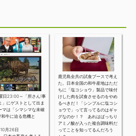
鹿児島全共の試食ブースで考え
た。日本全国の和牛産地はただ
ちに「塩コショウ」製品で味付
曜日23:00～「所さん!事
けした肉を試食させるのをやめ
よ」にゲストとして出ま
るべきだ！「シンプルに塩コシ
ーマは「シマシマな未確
ョウで」って言ってるのはギャ
!?和牛に迫る危機と
グなのか！？ あれはばっちり
アミノ酸が入った複合調味料だ
年10月26日
ってことを知ってるんだろう