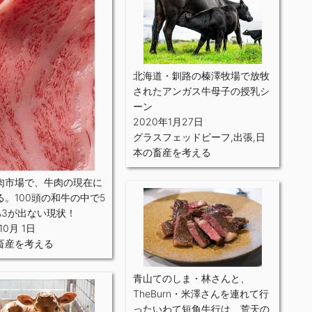
北海道・釧路の榛澤牧場で放牧
されたアンガス牛母子の授乳シ
ーン
2020年1月27日
グラスフェッドビーフ
,
出張
,
日
本の畜産を考える
肉市場で、牛肉の現在に
る。100頭の和牛の中で5
A3が出ない現状！
10月 1日
畜産を考える
青山てのしま・林さんと、
TheBurn・米澤さんを連れて行
ったいわて短角牛行は、荒天の