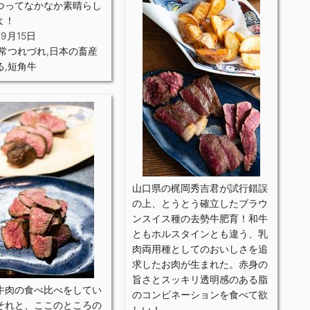
つってなかなか素晴らし
よ！
年9月15日
常つれづれ
,
日本の畜産
る
,
短角牛
山口県の梶岡秀吉君が試行錯誤
の上、とうとう確立したブラウ
ンスイス種の去勢牛肥育！和牛
ともホルスタインとも違う、乳
肉両用種としてのおいしさを追
求したお肉が生まれた。赤身の
旨さとスッキリ透明感のある脂
牛肉の食べ比べをしてい
のコンビネーションを食べて欲
それと、ここのところの
しい！