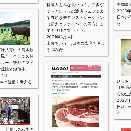
牛肉事
料理人もみな食いつく、赤坂ヴ
2020年
ァッカロッサの渡邊シェフによ
日本の
る肉焼きデモンストレーション
材
（薪火とフライパンの両方）ま
で！ぜひご覧下さい。
2021年3月 4日
土佐あかうし
,
日本の畜産を考え
市浄法寺の大清水牧
る
,
高知県
な風景！そして久慈
エリート牧野のマイ
な丘陵と短角牛。
 2日
ひっさ
本の畜産を考える
り黒毛
らの生
2020
日常つ
る
る、世界への和牛の