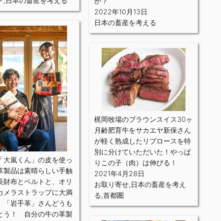
ト
,
日本の畜産を考える
か？
2022年10月13日
日本の畜産を考える
梶岡牧場のブラウンスイス30ヶ
月齢肥育牛をサカエヤ新保さん
が軽く熟成したリブロースを特
別に分けていただいた！やっぱ
「大嵐くん」の皮を使っ
りこの子（肉）は伸びる！
革製品は素晴らしい手触
2021年4月28日
長財布とベルトと、オリ
お取り寄せ
,
日本の畜産を考え
カメラストラップに大満
る
,
首都圏
。「岩手革」さんどうも
とう！ 自分の牛の革製