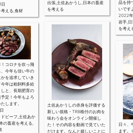
品を持
出張
,
土佐あかうし
,
日本の畜産
1日
いです
を考える
を考える
,
食材
2022
岩手
,
日
を考え
年！コロナを吹っ飛
も、今年も佳い牛の
にかを追求していき
て今年は粗飼料多給
うしと、長期肥育の
売予定！今年もよろ
いたします。
土佐あかうしの赤身を評価する
4日
新しい規格・TRB格付のお肉を
ッドビーフ
,
土佐あか
味わう会をオンライン開催し
本の畜産を考える
,
日々、
た！その内容を動画で見ていた
県
ます。
だけます。なんと嬉しいことに