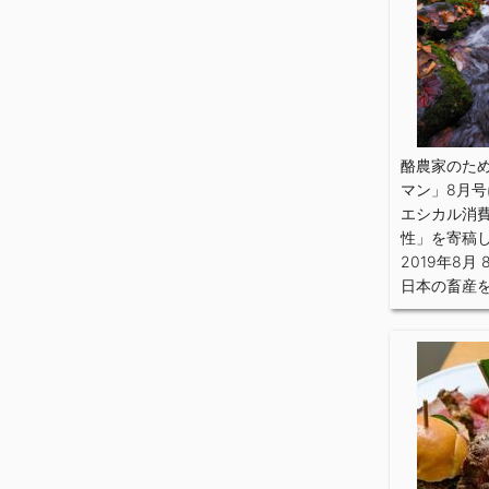
酪農家のた
マン」8月
エシカル消
性」を寄稿
2019年8月 
日本の畜産