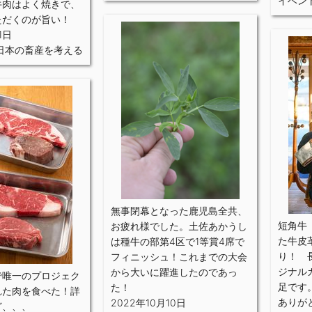
イベン
牛肉はよく焼きで、
ただくのが旨い！
1日
日本の畜産を考える
無事閉幕となった鹿児島全共、
短角牛
お疲れ様でした。土佐あかうし
た牛皮
は種牛の部第4区で1等賞4席で
り！ 
フィニッシュ！これまでの大会
ジナル
から大いに躍進したのであっ
で唯一のプロジェク
足です
た！
れた肉を食べた！詳
ありが
2022年10月10日
ど、、、