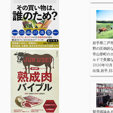
岩手県二戸
野の圧倒的
市山形町の
ルドで美麗
2020年10月
出張
,
岩手
,
日
賛否両論あ