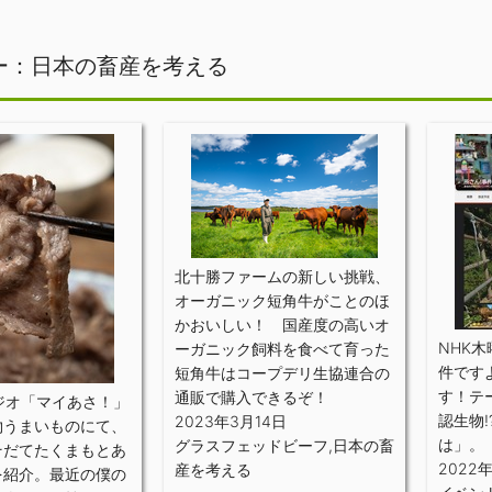
ー：日本の畜産を考える
北十勝ファームの新しい挑戦、
オーガニック短角牛がことのほ
かおいしい！ 国産度の高いオ
NHK木
ーガニック飼料を食べて育った
件です
短角牛はコープデリ生協連合の
す！テ
通販で購入できるぞ！
ジオ「マイあさ！」
認生物
2023年3月14日
物うまいものにて、
は」。
グラスフェッドビーフ
,
日本の畜
そだてたくまもとあ
2022
産を考える
を紹介。最近の僕の