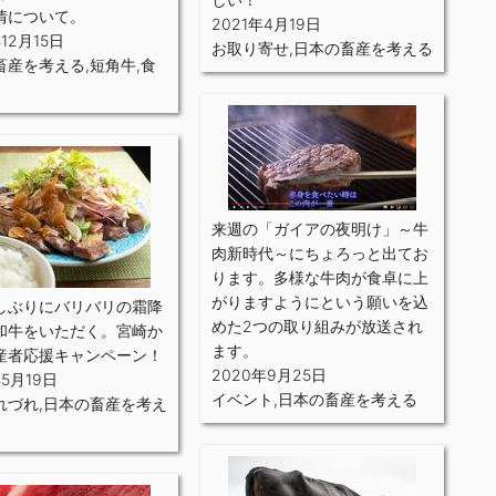
情について。
2021年4月19日
12月15日
お取り寄せ
,
日本の畜産を考える
畜産を考える
,
短角牛
,
食
来週の「ガイアの夜明け」～牛
肉新時代～にちょろっと出てお
ります。多様な牛肉が食卓に上
がりますようにという願いを込
しぶりにバリバリの霜降
めた2つの取り組みが放送され
和牛をいただく。宮崎か
ます。
産者応援キャンペーン！
2020年9月25日
年5月19日
イベント
,
日本の畜産を考える
れづれ
,
日本の畜産を考え