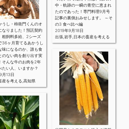
中・軌跡の一瞬の青空に恵まれ
たのであった！専門料理9月号
記事の裏側おみせします。 ～そ
かうし・柿衛門くんのオ
の3 食べ比べ編
になりました！預託契約
2019年9月18日
、粗飼料多給、2シーズ
出張
,
岩手
,
日本の畜産を考える
で36ヶ月育てるあかうし
な味になるのか、誰も食
とのない肉を創り出す実
！そんな牛のお肉を2年
べたい人、いますか？
年9月13日
畜産を考える
,
高知県