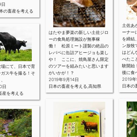
9日
本の畜産を考える
土佐あ
ーナー
はたやま夢楽の新しい土佐ジロ
を締結
ーの食鳥処理施設が無事稼
ン放牧
働！ 松原ミート謹製の絶品の
はどん
レバペに缶詰アヒージョも楽し
べたこ
や！ ここに、焼鳥屋さん限定
験開始
のツアーを組みたいと思います
牧場にて、日本で育
後に食
がいかが！？
ンガス牛を撮る！そ
2019
2019年9月14日
、、
日本の
日本の畜産を考える
,
高知県
30日
畜産を考える