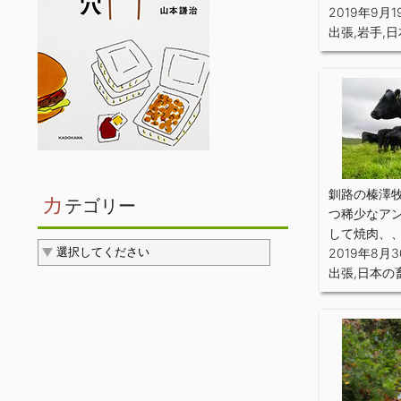
2019年9月1
出張
,
岩手
,
日
釧路の榛澤
カ
テゴリー
つ稀少なア
して焼肉、
2019年8月
出張
,
日本の