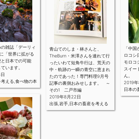
めの雑誌「デーリィ
「中国
青山てのしま・林さんと、
号に「世界に拡がる
ロコシ
TheBurn・米澤さんを連れて行
費と日本での可能
モロコ
ったいわて短角牛行は、荒天の
しています。
スイー
中・軌跡の一瞬の青空に恵まれ
8日
ん。
たのであった！専門料理9月号
を考える
,
食べ物の本
2019
記事の裏側おみせします。 ～
日本の
その1 二戸市編
2019年8月22日
出張
,
岩手
,
日本の畜産を考える