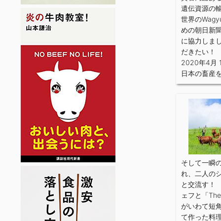
遺伝資源の
世界のWag
めの朝日新
に協力しま
だきたい！
2020年4月 
日本の畜産
そして一瞬
れ、二人の
と交流す！
ェフと「The
がいわて短
て作った料