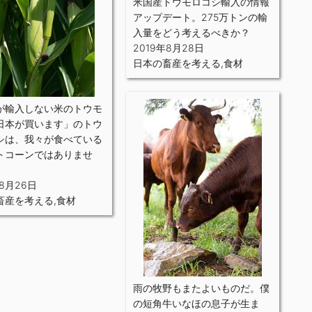
米国産トウモロコシ輸入の情報
アップデート。275万トンの輸
入量をどう考えるべきか？
2019年8月28日
日本の畜産を考える
,
食材
が輸入しない米のトウモ
日本が買います」のトウ
シは、我々が食べている
トコーンではありませ
年8月26日
畜産を考える
,
食材
雨の牧野もまたよいものだ。僕
の短角牛いなほの息子が生ま