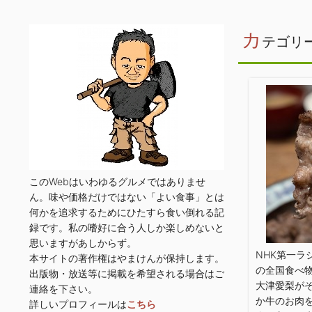
カ
テゴリ
このWebはいわゆるグルメではありませ
ん。味や価格だけではない「よい食事」とは
何かを追求するためにひたすら食い倒れる記
録です。私の嗜好に合う人しか楽しめないと
思いますがあしからず。
NHK第一ラ
本サイトの著作権はやまけんが保持します。
の全国食べ
出版物・放送等に掲載を希望される場合はご
大津愛梨が
連絡を下さい。
か牛のお肉
詳しいプロフィールは
こちら