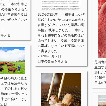
輸出。日本の和牛と
yuの今後を考えるた
聞の記事連載全５回
BLOGOS記事 「和牛券はなぜ
した。ぜひみていた
提起されたのか コロナ以前から
在庫がダブついていた業界の裏
1日
事情」 執筆しました。 牛肉、
を考える
それも和牛肉などの高級肉ほど
余ってしまい、冷蔵・冷凍倉庫
も満杯になっている実情につい
て書きました。
2020年5月 2日
日本の畜産を考える
芝浦食
直面す
頭しか
2019年
の奇跡の晴天に恵ま
日本の
シェフは短角牛たち
 「てのしま」林シ
 Burn」米澤シェフ
角牛と出会い、そし
理とは！