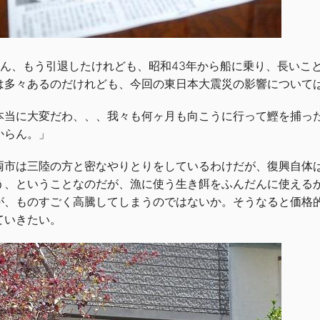
さん、もう引退したけれども、昭和43年から船に乗り、長いこ
は多々あるのだけれども、今回の東日本大震災の影響について
本当に大変だわ、、、我々も何ヶ月も向こうに行って鰹を捕っ
からん。」
両市は三陸の方と密なやりとりをしているわけだが、復興自体
う、ということなのだが、漁に使う生き餌をふんだんに使える
が、ものすごく高騰してしまうのではないか。そうなると価格
ていきたい。