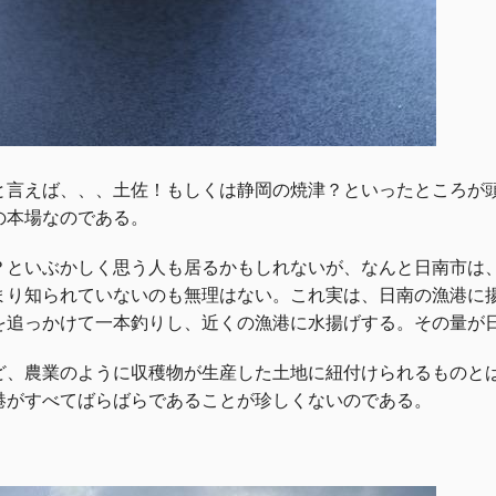
と言えば、、、土佐！もしくは静岡の焼津？といったところが
の本場なのである。
？といぶかしく思う人も居るかもしれないが、なんと日南市は
まり知られていないのも無理はない。これ実は、日南の漁港に
を追っかけて一本釣りし、近くの漁港に水揚げする。その量が
ど、農業のように収穫物が生産した土地に紐付けられるもの
港がすべてばらばらであることが珍しくないのである。