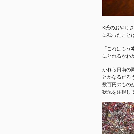
K氏のおやじ
に残ったこと
「これはもう
にとれるかわ
かれら日南の
とかなるだろ
数百円のもの
状況を注視し