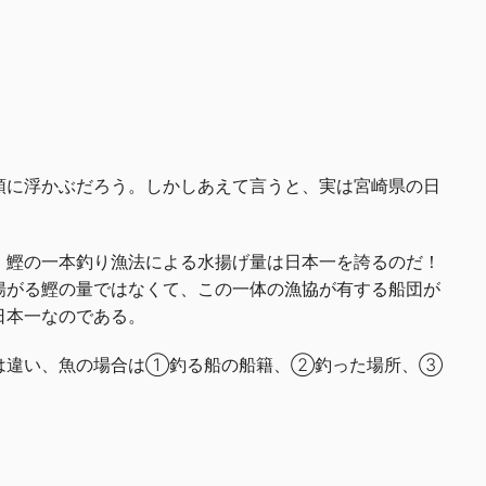
頭に浮かぶだろう。しかしあえて言うと、実は宮崎県の日
、鰹の一本釣り漁法による水揚げ量は日本一を誇るのだ！
揚がる鰹の量ではなくて、この一体の漁協が有する船団が
日本一なのである。
とは違い、魚の場合は①釣る船の船籍、②釣った場所、③