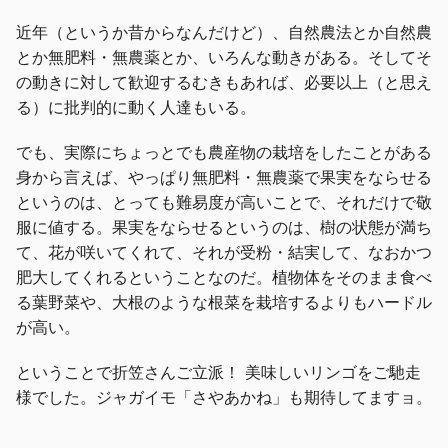
近年（というか昔からなんだけど）、自然農法とか自然農
とか無肥料・無農薬とか、いろんな動きがある。そしてそ
の動きに対して歓迎するむきもあれば、必要以上（と思え
る）に批判的に動く人達もいる。
でも、実際にちょっとでも農産物の栽培をしたことがある
身から言えば、やっぱり無肥料・無農薬で果実をならせる
というのは、とっても難易度が高いことで、それだけで敬
服に値する。果実をならせるというのは、樹の状態が満ち
て、花が咲いてくれて、それが受粉・結実して、なおかつ
肥大してくれるということなのだ。植物体をそのまま食べ
る葉野菜や、大根のような根菜を栽培するよりもハードル
が高い。
ということで折笠さんご立派！ 美味しいリンゴをご馳走
様でした。ジャガイモ「さやあかね」も期待してますョ。