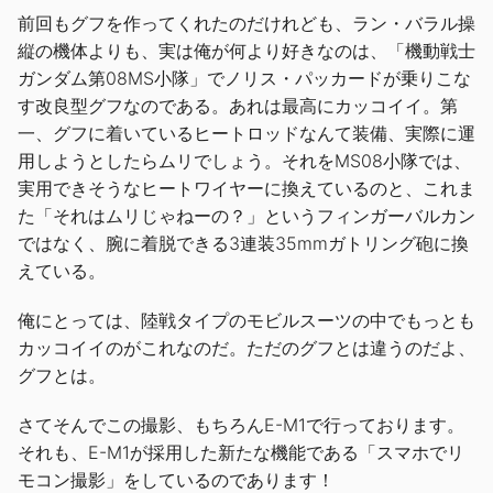
前回もグフを作ってくれたのだけれども、ラン・バラル操
縦の機体よりも、実は俺が何より好きなのは、「機動戦士
ガンダム第08MS小隊」でノリス・パッカードが乗りこな
す改良型グフなのである。あれは最高にカッコイイ。第
一、グフに着いているヒートロッドなんて装備、実際に運
用しようとしたらムリでしょう。それをMS08小隊では、
実用できそうなヒートワイヤーに換えているのと、これま
た「それはムリじゃねーの？」というフィンガーバルカン
ではなく、腕に着脱できる3連装35mmガトリング砲に換
えている。
俺にとっては、陸戦タイプのモビルスーツの中でもっとも
カッコイイのがこれなのだ。ただのグフとは違うのだよ、
グフとは。
さてそんでこの撮影、もちろんE-M1で行っております。
それも、E-M1が採用した新たな機能である「スマホでリ
モコン撮影」をしているのであります！