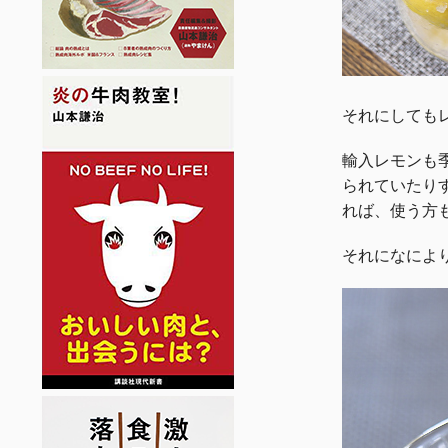
それにしても
輸入レモンも
られていたり
れば、使う方
それになによ