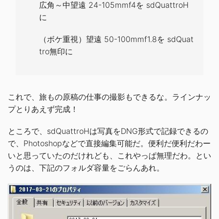
広角～中望遠 24-105mmf4を sdQuattroH
に
（ボケ重視）望遠 50-100mmf1.8を sdQuat
tro無印に
これで、旅もの原稿の仕事の撮影もできるな。ラインナッ
プとりあえず完成！
ところで、sdQuattroHは写真をDNG形式で記録できるの
で、Photoshopなどで直接編集可能だ。便利だ便利だわー
いと思っていたのだけれども、これやっぱ無理だわ。とい
うのは、下記のフォルダ容量をごらんあれ。