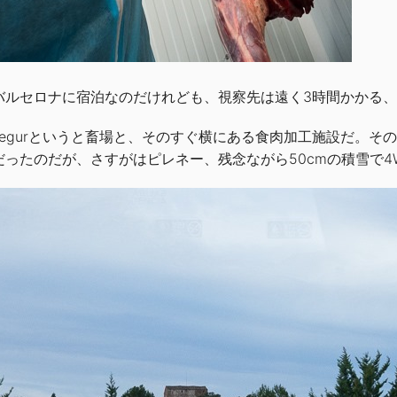
バルセロナに宿泊なのだけれども、視察先は遠く3時間かかる
a de Segurというと畜場と、そのすぐ横にある食肉加工施設
だったのだが、さすがはピレネー、残念ながら50cmの積雪で4