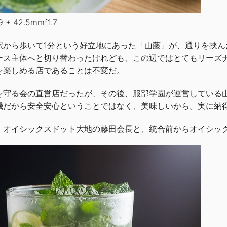
9 + 42.5mmf1.7
駅から歩いて1分という好立地にあった「山藤」が、通りを挟ん
ース主体へと切り替わったけれども、この辺ではとてもリーズ
を楽しめる店であることは不変だ。
を守る会の直営店だったが、その後、服部学園が運営している
機だから安全安心ということではなく、美味しいから。実に納
、オイシックスドット大地の藤田会長と、統合前からオイシッ