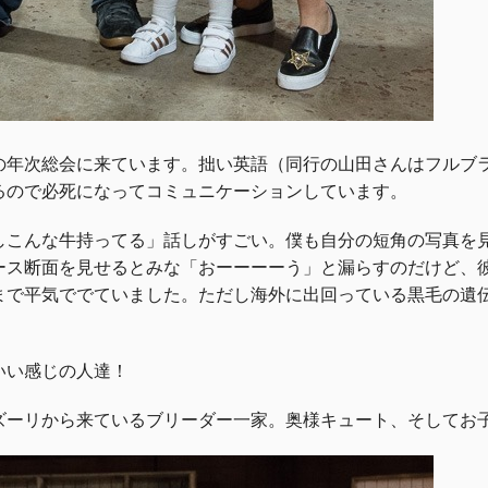
の年次総会に来ています。拙い英語（同行の山田さんはフルブ
るので必死になってコミュニケーションしています。
しこんな牛持ってる」話しがすごい。僕も自分の短角の写真を
ース断面を見せるとみな「おーーーーう」と漏らすのだけど、
らいまで平気ででていました。ただし海外に出回っている黒毛の
いい感じの人達！
ズーリから来ているブリーダー一家。奥様キュート、そしてお