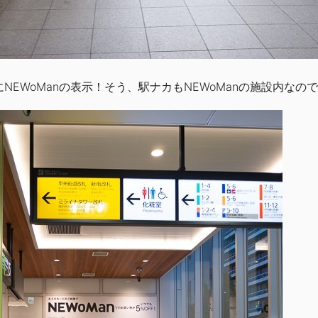
NEWoManの表示！そう、駅ナカもNEWoManの施設内なの