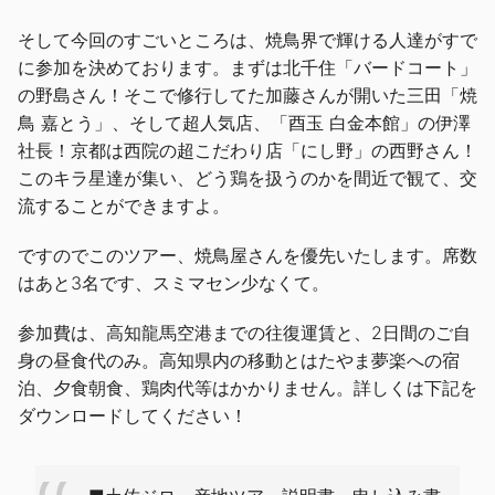
そして今回のすごいところは、焼鳥界で輝ける人達がすで
に参加を決めております。まずは北千住「
バードコート
」
の野島さん！そこで修行してた加藤さんが開いた三田「
焼
鳥 嘉とう
」、そして超人気店、「
酉玉
白金本館」の伊澤
社長！京都は西院の超こだわり店「
にし野
」の西野さん！
このキラ星達が集い、どう鶏を扱うのかを間近で観て、交
流することができますよ。
ですのでこのツアー、焼鳥屋さんを優先いたします。席数
はあと3名です、スミマセン少なくて。
参加費は、高知龍馬空港までの往復運賃と、2日間のご自
身の昼食代のみ。高知県内の移動とはたやま夢楽への宿
泊、夕食朝食、鶏肉代等はかかりません。詳しくは下記を
ダウンロードしてください！