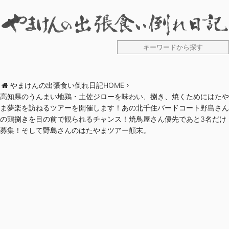
やまけんの出張食い倒れ日記HOME
高知県のうんまい地鶏・土佐ジローを味わい、捌き、焼くためにはたや
ま夢楽を訪ねるツアーを開催します！あの北千住バードコート野島さん
の鶏捌きを目の前で観られるチャンス！焼鳥屋さん優先であと3名だけ
募集！そして野島さんのはたやまツアー顛末。