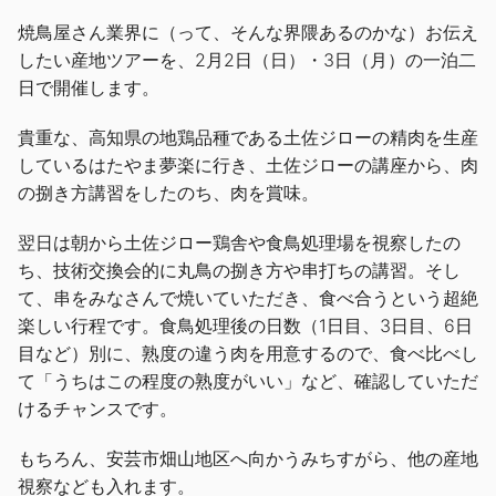
焼鳥屋さん業界に（って、そんな界隈あるのかな）お伝え
したい産地ツアーを、2月2日（日）・3日（月）の一泊二
日で開催します。
貴重な、高知県の地鶏品種である土佐ジローの精肉を生産
しているはたやま夢楽に行き、土佐ジローの講座から、肉
の捌き方講習をしたのち、肉を賞味。
翌日は朝から土佐ジロー鶏舎や食鳥処理場を視察したの
ち、技術交換会的に丸鳥の捌き方や串打ちの講習。そし
て、串をみなさんで焼いていただき、食べ合うという超絶
楽しい行程です。食鳥処理後の日数（1日目、3日目、6日
目など）別に、熟度の違う肉を用意するので、食べ比べし
て「うちはこの程度の熟度がいい」など、確認していただ
けるチャンスです。
もちろん、安芸市畑山地区へ向かうみちすがら、他の産地
視察なども入れます。