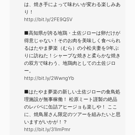
は、焼き手によって味わいが変わる楽しみあ
り！
http://bit.ly/2FE9QSV
■高知県が誇る地鶏・土佐ジローは卵だけが
得意じゃない！そのお肉を美味しく食べられ
るはたやま夢楽（むら）の小松夫妻を9年ぶ
りに訪ねた！シャープな焼きと柔らかな焼き
の双方で味わう、地鶏肉としての土佐ジロ
ー。
http://bit.ly/2WwngYb
■はたやま夢楽の新しい土佐ジローの食鳥処
理施設が無事稼働！ 松原ミート謹製の絶品
のレバペに缶詰アヒージョも楽しや！ ここ
に、焼鳥屋さん限定のツアーを組みたいと思
いますがいかが！？
http://bit.ly/31lmPmr