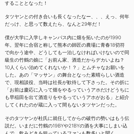
することとなった！
タツヤンとの付き合いも長くなったなー、、、えっ、何年
だっけ、と思って数えたら、なんと29年だ！
僕が大学に入学しキャンパス内に畑を拓いたのが1990
年。翌年に合宿と称して熊本の師匠の農場に青春18切符
で向かう途中、どうしても一泊しなければいけないので同
級生の竹鶴の娘に「お前ん家、酒造だからデカいよね？
10人くらい泊めてくれないか！？」とムチャなお願いを
した。あの「マッサン」の舞台となった素晴らしい酒造
で、現相談役、当時は社長が歓待して下さった。その折に
「お前は慶応に入って畑をやるっていうアホだけどうちに
も早稲田を出て酒造りをやるっていうアホがおる」と紹介
してくれたのが蔵に入って間もないタツヤンだった。
そのタツヤンが杜氏に就任してからの破竹の勢いはもう伝
説だ。いまだに竹鶴の19BYや21BYの酒を大事にしまい込
んで、飲みどきを狙っているファンも数多いと聞く。