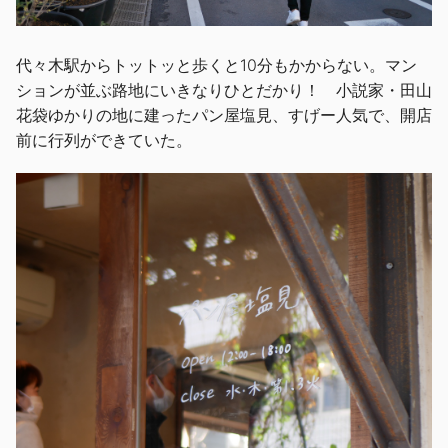
代々木駅からトットッと歩くと10分もかからない。マン
ションが並ぶ路地にいきなりひとだかり！ 小説家・田山
花袋ゆかりの地に建ったパン屋塩見、すげー人気で、開店
前に行列ができていた。