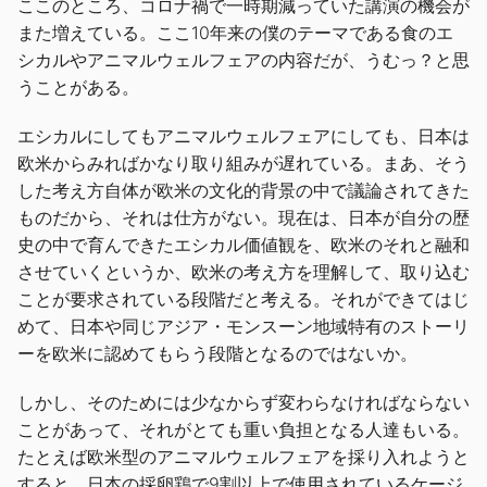
ここのところ、コロナ禍で一時期減っていた講演の機会が
また増えている。ここ10年来の僕のテーマである食のエ
シカルやアニマルウェルフェアの内容だが、うむっ？と思
うことがある。
エシカルにしてもアニマルウェルフェアにしても、日本は
欧米からみればかなり取り組みが遅れている。まあ、そう
した考え方自体が欧米の文化的背景の中で議論されてきた
ものだから、それは仕方がない。現在は、日本が自分の歴
史の中で育んできたエシカル価値観を、欧米のそれと融和
させていくというか、欧米の考え方を理解して、取り込む
ことが要求されている段階だと考える。それができてはじ
めて、日本や同じアジア・モンスーン地域特有のストーリ
ーを欧米に認めてもらう段階となるのではないか。
しかし、そのためには少なからず変わらなければならない
ことがあって、それがとても重い負担となる人達もいる。
たとえば欧米型のアニマルウェルフェアを採り入れようと
すると、日本の採卵鶏で9割以上で使用されているケージ