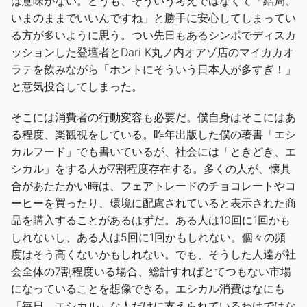
ば意味がない。どうも、そういう考えではなくて「結局、
いまのままでいいんですね」と勝手に安心してしまってい
る方が多いように思う。つい先日もあるシンポでディスカ
ッションした登壇者とDari K丸ノ内オアゾ店のマイカカオ
ラテを飲みながら「ホントにそういう日本人が多すぎ！」
と意気投合してしまった。
そこには消費者の行動変容も必要だ。僕自身はそこにはあ
る程度、楽観視をしている。昨年出版した僕の著書「エシ
カルフード」でも書いているが、社会には「ときどき、エ
シカル」をする人が7割程度存在する。多くの人が、懐具
合があたたかい時は、フェアトレードのチョコレートやコ
ーヒーを買ったり、環境に配慮されていると表示された商
品を購入することがあるはずだ。ある人は10回に1回かも
しれないし、ある人は5回に1回かもしれない。個々の頻
度はそう高くないかもしれない。でも、そうした人達が社
会全体の7割程度いる場合、総計すればとてつもない市場
になっていることを想像できる。エシカル消費はなにも
「毎日、エシカル」な人だけに支えられているわけではな