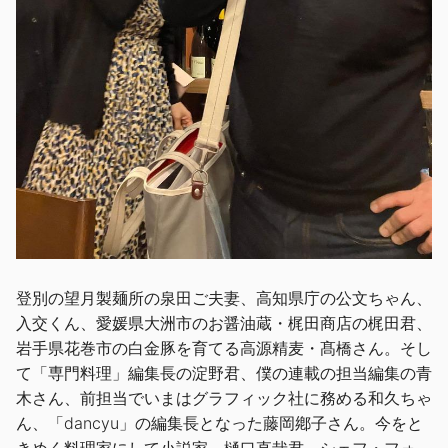
登別の望月製麺所の泉田ご夫妻、高知県庁の公文ちゃん、
入交くん、愛媛県大洲市のお醤油蔵・梶田商店の梶田君、
岩手県花巻市の白金豚を育てる高源精麦・髙橋さん。そし
て「専門料理」編集長の淀野君、僕の連載の担当編集の青
木さん、前担当でいまはグラフィック社に務める和久ちゃ
ん、「dancyu」の編集長となった藤岡鄕子さん。今をと