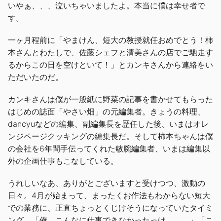
いやぁ、、、泣いちゃいましたよ。本当に僕は幸せ者で
す。
一ヶ月程前に「やまけん、短大の教授就任おめでとう！柿
本さんとわたしで、佐藤シェフと清美さんの店でご馳走す
るからこの日を空けといて！」とカンキさんから連絡をい
ただいたのだ。
カンキさんは僕が一般紙に野菜の記事を書かせてもらった
はじめの誌面「やさい畑」の元編集者。きょうの料理、
dancyu
などの編集、副編集長を歴任した後、いまはオレ
ンジページクッキングの編集長だ。そして柿本ちゃんは僕
の会社を
6
年間手伝ってくれた敏腕編集者、いまは編集以
外の企画仕事もこなしている。
うれしいなあ、ありがとございますと受けつつ、激動の
日々。
4
月が始まって、まったくお作法もわからない短大
での業務に、正直ちょっとくじけそうになっていたタイミ
ング。「俺、こんなに仕事できなかったっけ、、、」「こ